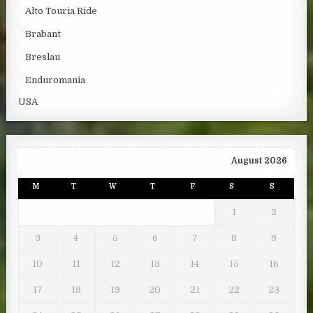
Alto Touria Ride
Brabant
Breslau
Enduromania
USA
August 2026
M
T
W
T
F
S
S
1
2
3
4
5
6
7
8
9
10
11
12
13
14
15
16
17
18
19
20
21
22
23