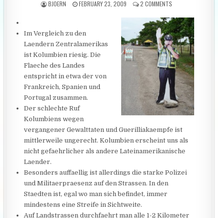
AUTHOR:
PUBLISHED DATE:
ON KOLUMBIEN, UN
BJOERN
FEBRUARY 23, 2009
2 COMMENTS
Im Vergleich zu den
Laendern Zentralamerikas
ist Kolumbien riesig. Die
Flaeche des Landes
entspricht in etwa der von
Frankreich, Spanien und
Portugal zusammen.
Der schlechte Ruf
Kolumbiens wegen
vergangener Gewalttaten und Guerilliakaempfe ist
mittlerweile ungerecht. Kolumbien erscheint uns als
nicht gefaehrlicher als andere Lateinamerikanische
Laender.
Besonders auffaellig ist allerdings die starke Polizei
und Militaerpraesenz auf den Strassen. In den
Staedten ist, egal wo man sich befindet, immer
mindestens eine Streife in Sichtweite.
Auf Landstrassen durchfaehrt man alle 1-2 Kilometer