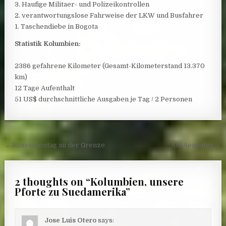
3. Haufige Militaer- und Polizeikontrollen
2. verantwortungslose Fahrweise der LKW und Busfahrer
1. Taschendiebe in Bogota
Statistik Kolumbien:
2386 gefahrene Kilometer (Gesamt-Kilometerstand 13.370
km)
12 Tage Aufenthalt
51 US$ durchschnittliche Ausgaben je Tag / 2 Personen
Post navigation
← Rosenmontag an der Grenze
Am Aequator →
2 thoughts on “
Kolumbien, unsere
Pforte zu Suedamerika
”
Jose Luis Otero
says: