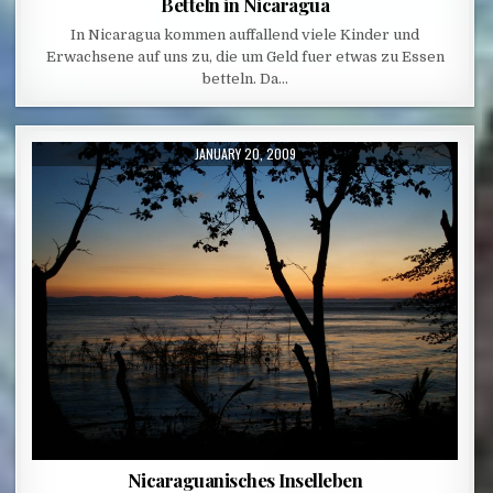
Betteln in Nicaragua
In Nicaragua kommen auffallend viele Kinder und
Erwachsene auf uns zu, die um Geld fuer etwas zu Essen
betteln. Da…
PUBLISHED DATE:
JANUARY 20, 2009
Nicaraguanisches Inselleben