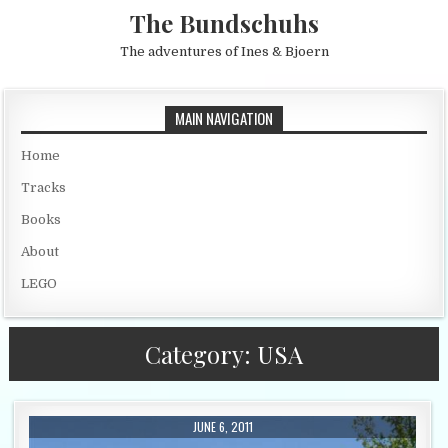
Skip to content
The Bundschuhs
The adventures of Ines & Bjoern
MAIN NAVIGATION
Home
Tracks
Books
About
LEGO
Category:
USA
PUBLISHED DATE:
JUNE 6, 2011