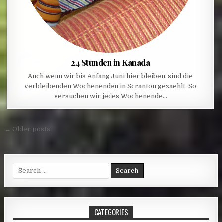
24 Stunden in Kanada
Auch wenn wir bis Anfang Juni hier bleiben, sind die
verbleibenden Wochenenden in Scranton gezaehlt. So
versuchen wir jedes Wochenende…
Posts navigation
← Older posts
Search for:
CATEGORIES