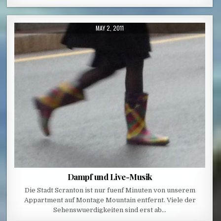
PUBLISHED DATE:
MAY 2, 2011
Dampf und Live-Musik
Die Stadt Scranton ist nur fuenf Minuten von unserem
Appartment auf Montage Mountain entfernt. Viele der
Sehenswuerdigkeiten sind erst ab…