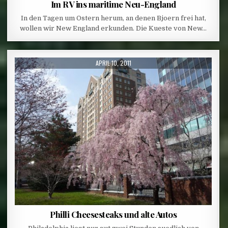
Im RV ins maritime Neu-England
In den Tagen um Ostern herum, an denen Bjoern frei hat,
wollen wir New England erkunden. Die Kueste von New…
PUBLISHED DATE:
APRIL 10, 2011
Philli Cheesesteaks und alte Autos