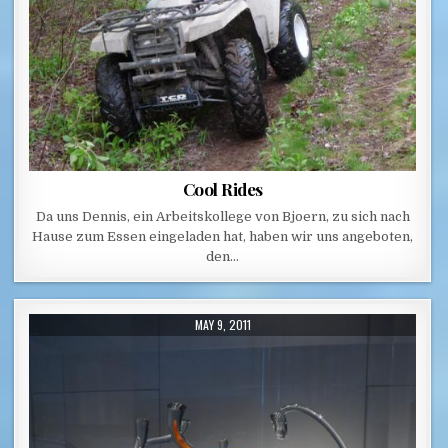
Cool Rides
Da uns Dennis, ein Arbeitskollege von Bjoern, zu sich nach
Hause zum Essen eingeladen hat, haben wir uns angeboten,
den…
PUBLISHED DATE:
MAY 9, 2011