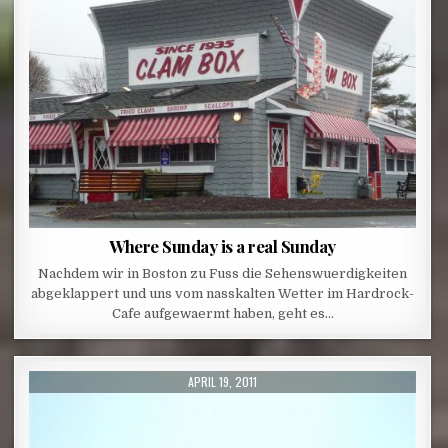
Where Sunday is a real Sunday
Nachdem wir in Boston zu Fuss die Sehenswuerdigkeiten
abgeklappert und uns vom nasskalten Wetter im Hardrock-
Cafe aufgewaermt haben, geht es…
PUBLISHED DATE:
APRIL 19, 2011