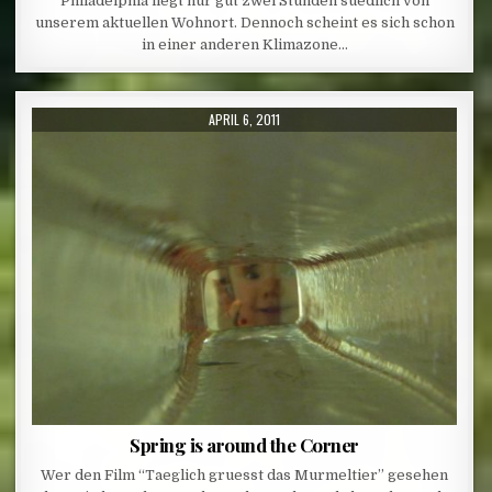
Philadelphia liegt nur gut zwei Stunden suedlich von
unserem aktuellen Wohnort. Dennoch scheint es sich schon
in einer anderen Klimazone…
PUBLISHED DATE:
APRIL 6, 2011
Spring is around the Corner
Wer den Film “Taeglich gruesst das Murmeltier” gesehen