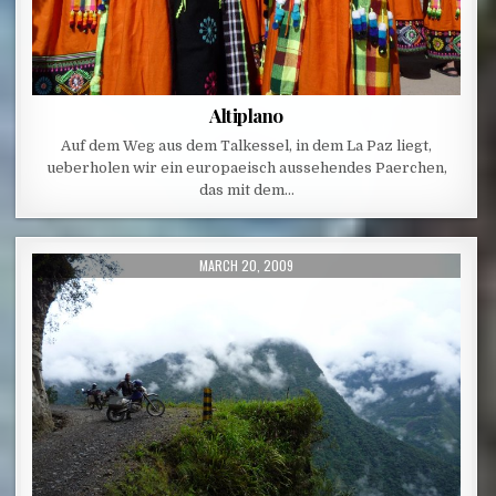
Altiplano
Auf dem Weg aus dem Talkessel, in dem La Paz liegt,
ueberholen wir ein europaeisch aussehendes Paerchen,
das mit dem…
PUBLISHED DATE:
MARCH 20, 2009