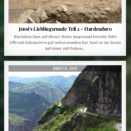
Jensi’s Lieblingsrunde Teil 2 – Hardenduro
Nachdem Ines auf dieser Reise insgesamt bereits 1660
Offroad-Kilometern gut ueberstanden hat, haut es sie heute
auf einer mit Felsen…
PUBLISHED DATE:
MARCH 16, 2009