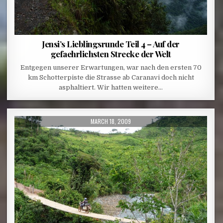
Jensi’s Lieblingsrunde Teil 4 – Auf der
gefaehrlichsten Strecke der Welt
Entgegen unserer Erwartungen, war nach den ersten 70
km Schotterpiste die Strasse ab Caranavi doch nicht
asphaltiert. Wir hatten weitere…
PUBLISHED DATE:
MARCH 18, 2009