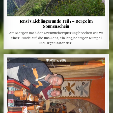
Jensi’s Lieblingsrunde Teil 1 – Berge im
Sonnenschein
Am Morgen nach der Grenzueberquerung brechen wir zu
einer Runde auf, die uns Jens, ein langjaehriger Kumpel
und Organisator der…
PUBLISHED DATE:
MARCH 15, 2009