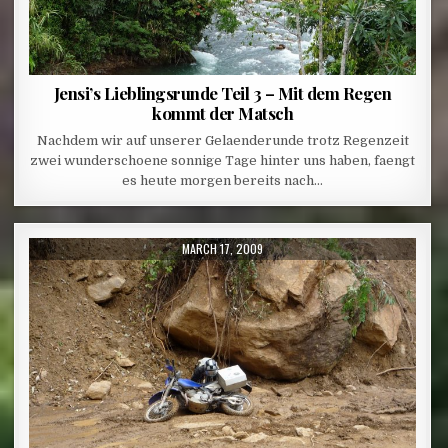
Jensi’s Lieblingsrunde Teil 3 – Mit dem Regen
kommt der Matsch
Nachdem wir auf unserer Gelaenderunde trotz Regenzeit
zwei wunderschoene sonnige Tage hinter uns haben, faengt
es heute morgen bereits nach…
PUBLISHED DATE:
MARCH 17, 2009