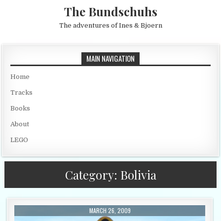
Skip to content
The Bundschuhs
The adventures of Ines & Bjoern
MAIN NAVIGATION
Home
Tracks
Books
About
LEGO
Category:
Bolivia
PUBLISHED DATE:
MARCH 26, 2009