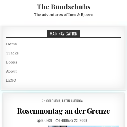
Skip to content
The Bundschuhs
The adventures of Ines & Bjoern
MAIN NAVIGATION
Home
Tracks
Books
About
LEGO
POSTED IN
COLOMBIA
,
LATIN AMERICA
Rosenmontag an der Grenze
AUTHOR:
PUBLISHED DATE:
BJOERN
FEBRUARY 23, 2009