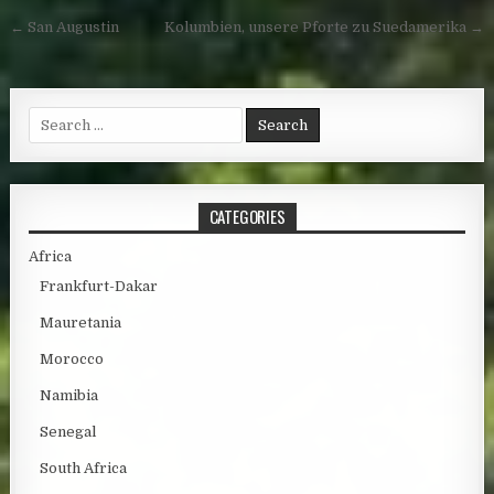
Post navigation
← San Augustin
Kolumbien, unsere Pforte zu Suedamerika →
Search for:
CATEGORIES
Africa
Frankfurt-Dakar
Mauretania
Morocco
Namibia
Senegal
South Africa