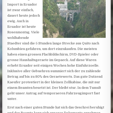
Import in Ecuador
ist zwar einfach,
dauert heute jedoch
ewig. Auch in
Ecuador ist heute
Rosenmontag. Viele
wohlhabende
Staedter sind die 5 Stunden lange Strecke aus Quito nach
Kolumbien gefahren, um dort einzukaufen. Die meisten
haben einen grossen Flachbildschirm, DVD-Spieler oder
grosse Haushaltsgeraete im Gepaeck. Auf diese Waren
erhebt Ecuador seit einigen Wochen hohe Einfuhrzoelle.
Inklusive aller Gebuehren summiert sich der zu zahlende
Betrag auf bis zu 80% des Geraetewerts. Das gute Dutzend
Kaeufer protestiert in der kleinen Zollkabine, die mit nur
einem Beamten besetzt ist. Der bleibt stur. In dem Tumult
geht unser Antrag auf temporaeren Fahrzeugimport fast
unter.
Erst nach einer guten Stunde hat sich das Geschrei beruhigt
und der Beamte kann sich unserer Dokumente annehmen.