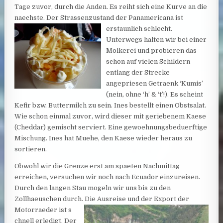
Tage zuvor, durch die Anden. Es reiht sich eine Kurve an die
naechste. Der Strassenzustand der Panamericana ist
erstaunlich schlecht.
Unterwegs halten wir bei einer
Molkerei und probieren das
schon auf vielen Schildern
entlang der Strecke
angepriesen Getraenk ‘Kumis’
(nein, ohne ‘h’ & ‘t’!). Es scheint
Kefir bzw. Buttermilch zu sein. Ines bestellt einen Obstsalat.
Wie schon einmal zuvor, wird dieser mit geriebenem Kaese
(Cheddar) gemischt serviert. Eine gewoehnungsbeduerftige
Mischung. Ines hat Muehe, den Kaese wieder heraus zu
sortieren.
Obwohl wir die Grenze erst am spaeten Nachmittag
erreichen, versuchen wir noch nach Ecuador einzureisen.
Durch den langen Stau mogeln wir uns bis zu den
Zollhaeuschen durch. Die Ausreise und der Export der
Motorraeder ist s
chnell erledigt. Der