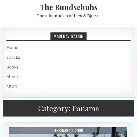
Skip to content
The Bundschuhs
The adventures of Ines & Bjoern
MAIN NAVIGATION
Home
Tracks
Books
About
LEGO
Category:
Panama
PUBLISHED DATE:
FEBRUARY 10, 2009