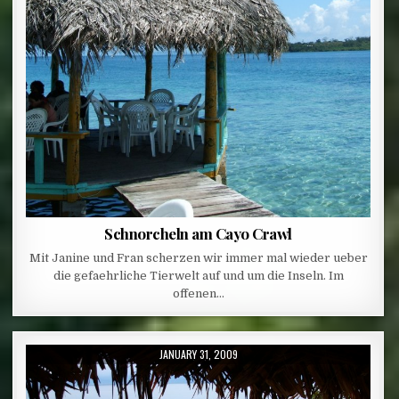
Schnorcheln am Cayo Crawl
Mit Janine und Fran scherzen wir immer mal wieder ueber
die gefaehrliche Tierwelt auf und um die Inseln. Im
offenen…
PUBLISHED DATE:
JANUARY 31, 2009