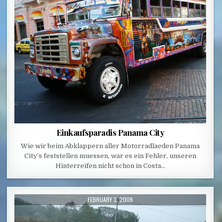
Einkaufsparadis Panama City
Wie wir beim Abklappern aller Motorradlaeden Panama
City’s feststellen muessen, war es ein Fehler, unseren
Hinterreifen nicht schon in Costa…
PUBLISHED DATE:
FEBRUARY 3, 2009