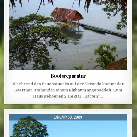
Bootsreparatur
Waehrend des Fruehstuecks auf der Veranda kommt der
Gaertner, stehend in einem Einbaum angepaddelt. Zum
Haus gehoeren 2 Hektar „Garten“….
PUBLISHED DATE:
JANUARY 30, 2009