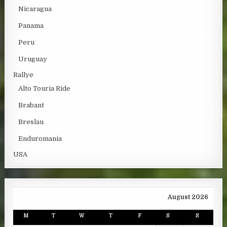
Nicaragua
Panama
Peru
Uruguay
Rallye
Alto Touria Ride
Brabant
Breslau
Enduromania
USA
August 2026
M
T
W
T
F
S
S