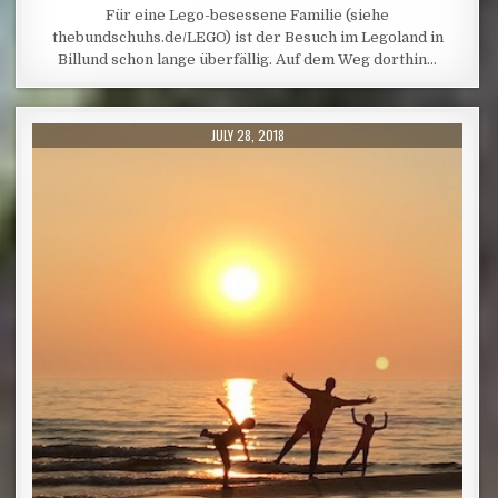
Für eine Lego-besessene Familie (siehe
thebundschuhs.de/LEGO) ist der Besuch im Legoland in
Billund schon lange überfällig. Auf dem Weg dorthin…
PUBLISHED DATE:
JULY 28, 2018