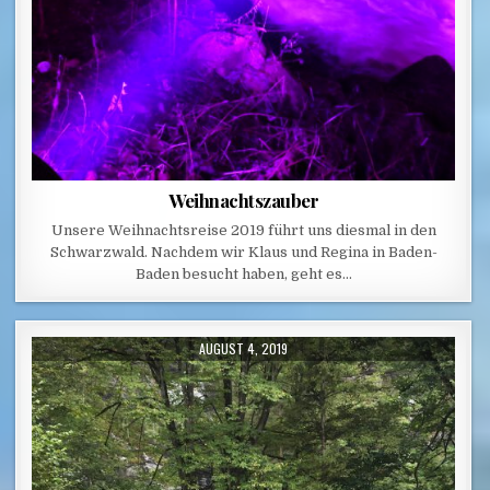
Weihnachtszauber
Unsere Weihnachtsreise 2019 führt uns diesmal in den
Schwarzwald. Nachdem wir Klaus und Regina in Baden-
Baden besucht haben, geht es…
PUBLISHED DATE:
AUGUST 4, 2019