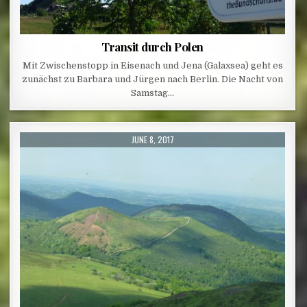
Transit durch Polen
Mit Zwischenstopp in Eisenach und Jena (Galaxsea) geht es
zunächst zu Barbara und Jürgen nach Berlin. Die Nacht von
Samstag…
PUBLISHED DATE:
JUNE 8, 2017