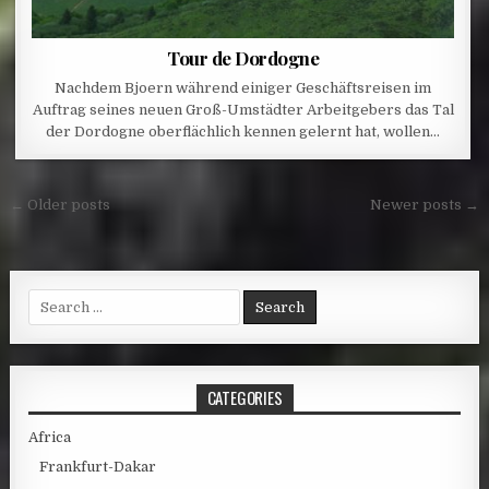
Tour de Dordogne
Nachdem Bjoern während einiger Geschäftsreisen im
Auftrag seines neuen Groß-Umstädter Arbeitgebers das Tal
der Dordogne oberflächlich kennen gelernt hat, wollen…
Posts navigation
← Older posts
Newer posts →
Search for:
CATEGORIES
Africa
Frankfurt-Dakar