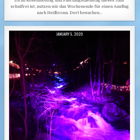
Da an Rosenmontag und Faschingsdienstag dieses Jahr
schulfrei ist, nutzen wir das Wochenende für einen Ausflug
nach Heilbronn. Dort besuchen…
PUBLISHED DATE:
JANUARY 5, 2020