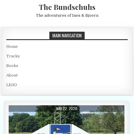
Skip to content
The Bundschuhs
The adventures of Ines & Bjoern
MAIN NAVIGATION
Home
Tracks
Books
About
LEGO
PUBLISHED DATE:
MAY 22, 2020