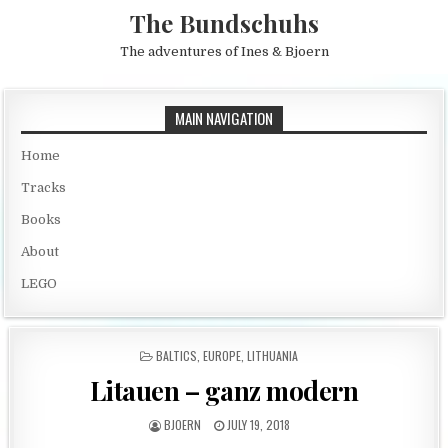
Skip to content
The Bundschuhs
The adventures of Ines & Bjoern
MAIN NAVIGATION
Home
Tracks
Books
About
LEGO
POSTED IN
BALTICS
,
EUROPE
,
LITHUANIA
Litauen – ganz modern
AUTHOR:
PUBLISHED DATE:
BJOERN
JULY 19, 2018