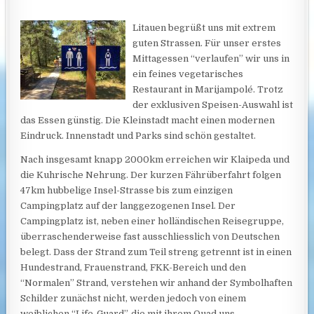
Litauen begrüßt uns mit extrem
guten Strassen. Für unser erstes
Mittagessen “verlaufen” wir uns in
ein feines vegetarisches
Restaurant in Marijampolé. Trotz
der exklusiven Speisen-Auswahl ist
das Essen günstig. Die Kleinstadt macht einen modernen
Eindruck. Innenstadt und Parks sind schön gestaltet.
Nach insgesamt knapp 2000km erreichen wir Klaipeda und
die Kuhrische Nehrung. Der kurzen Fährüberfahrt folgen
47km hubbelige Insel-Strasse bis zum einzigen
Campingplatz auf der langgezogenen Insel. Der
Campingplatz ist, neben einer holländischen Reisegruppe,
überraschenderweise fast ausschliesslich von Deutschen
belegt. Dass der Strand zum Teil streng getrennt ist in einen
Hundestrand, Frauenstrand, FKK-Bereich und den
“Normalen” Strand, verstehen wir anhand der Symbolhaften
Schilder zunächst nicht, werden jedoch von einem
weiblichen “Life-Guard”, die mit ihrem Quad uns