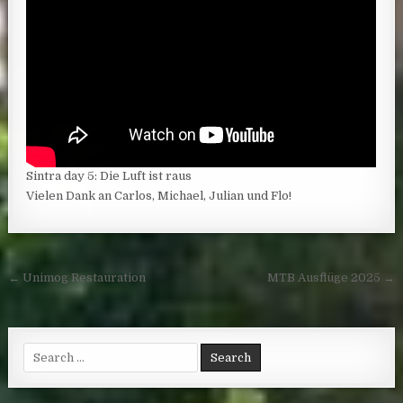
Sintra day 5: Die Luft ist raus
Vielen Dank an Carlos, Michael, Julian und Flo!
Post navigation
← Unimog Restauration
MTB Ausflüge 2025 →
Search for: