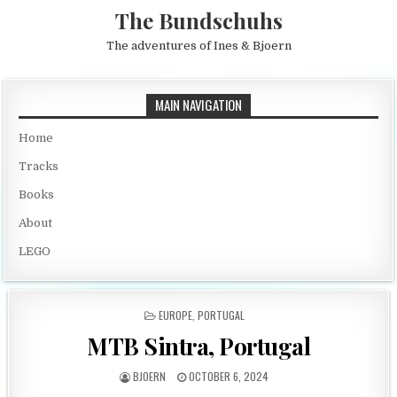
Skip to content
The Bundschuhs
The adventures of Ines & Bjoern
MAIN NAVIGATION
Home
Tracks
Books
About
LEGO
POSTED IN
EUROPE
,
PORTUGAL
MTB Sintra, Portugal
AUTHOR:
PUBLISHED DATE:
BJOERN
OCTOBER 6, 2024