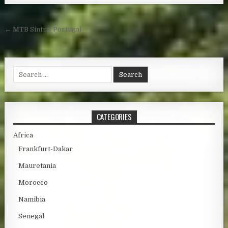
Post navigation
← MTB Sintra, Portugal
Search for:
CATEGORIES
Africa
Frankfurt-Dakar
Mauretania
Morocco
Namibia
Senegal