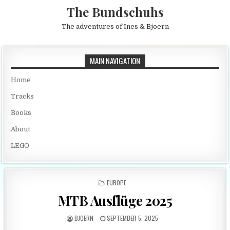
Skip to content
The Bundschuhs
The adventures of Ines & Bjoern
MAIN NAVIGATION
Home
Tracks
Books
About
LEGO
POSTED IN
EUROPE
MTB Ausflüge 2025
AUTHOR:
PUBLISHED DATE:
BJOERN
SEPTEMBER 5, 2025