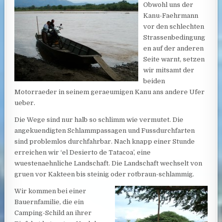
Obwohl uns der
Kanu-Faehrmann
vor den schlechten
Strassenbedingung
en auf der anderen
Seite warnt, setzen
wir mitsamt der
beiden
Motorraeder in seinem geraeumigen Kanu ans andere Ufer
ueber.
Die Wege sind nur halb so schlimm wie vermutet. Die
angekuendigten Schlammpassagen und Fussdurchfarten
sind problemlos durchfahrbar. Nach knapp einer Stunde
erreichen wir ‘el Desierto de Tatacoa’, eine
wuestenaehnliche Landschaft. Die Landschaft wechselt von
gruen vor Kakteen bis steinig oder rotbraun-schlammig.
Wir kommen bei einer
Bauernfamilie, die ein
Camping-Schild an ihrer