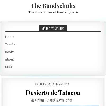
Skip to content
The Bundschuhs
The adventures of Ines & Bjoern
MAIN NAVIGATION
Home
Tracks
Books
About
LEGO
POSTED IN
COLOMBIA
,
LATIN AMERICA
Desierto de Tatacoa
AUTHOR:
PUBLISHED DATE:
BJOERN
FEBRUARY 19, 2009