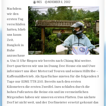
AUTHOR:
PUBLISHED DATE:
INES
NOVEMBER 6, 2002
Nachdem
wir den
ersten Tag
verschlafen
hatten, blieb
uns kaum
Zeit,
Bangkok in
Ruhe
anzuschaue
n. Um 11 Uhr fliegen wir bereits nach Chiang Mai weiter.
Dort quartieren wir uns im Duang Dee House ein und Uwe
informiert uns über Motorrad Touren und seinen Hilltribe –
Kaffemahlbetrieb. Als Sparfüchse mieten für die folgenden 3
Tage nur EINE TTR 250. Bereits nach den ersten
Kilometern die ersten Zweifel.
Ines schlafen durch die
hohen Fußrasten die Beine ein und im vermeintlichen
Nirgendwo haben wir unseren ersten Platten. Das nächste
Dorf ist nicht weit, und der Dorfmeister ersetzt gekonnt das