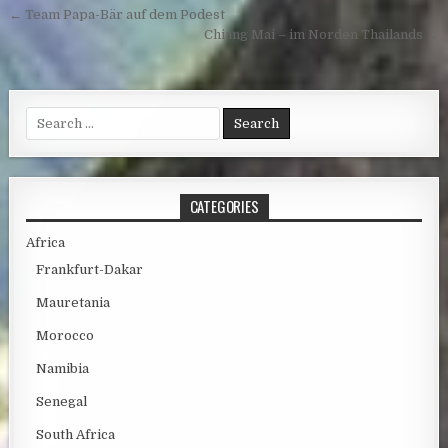
Post navigation
← Team Papa-Bär auf dem Podest
Chiang Mai – im Norden Thailands →
Search for:
CATEGORIES
Africa
Frankfurt-Dakar
Mauretania
Morocco
Namibia
Senegal
South Africa