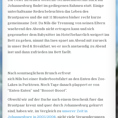
Johannesburg findet im gediegenen Rahmen statt. Einige
unterhaltsame Reden beleuchten das Leben des
Brautpaares und die mit 11 Monaten bisher recht kurze
gemeinsame Zeit. Da Nils die Trennung von seinen Eltern
waehrend des Abends nicht ertragen kann und sich
gegenueber dem Babysitter im Hotel beharrlich weigert ins
Bett zu gehen, nimmt ihn Ines spaet am Abend mit zurueck
in unser Bed & Breakfast, wo er noch anstaendig zu Abend
isst und dann zufrieden ins Bett faellt.
Nach sonntaeglichem Brunch erfreut
sich Nils bei einer Ruderbootsfahrt an den Enten des Zoo-
Lakes in Parktown. Noch Tage danach plappert er von
“Enten-Enten” und “Boooot-Booot”.
Obwohl wir auf der Suche nach einem Geschenk fuer das
Brautpaar kreuz und quer durch Johannesburg gekurvt
sind, haben wir, im Vergleich zu
unserer Zeit in
Johannesburg in 2005/2006
, nicht viele Veraenderungen