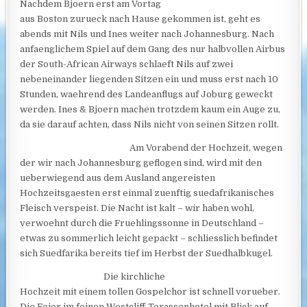
Nachdem Bjoern erst am Vortag
aus Boston zurueck nach Hause gekommen ist, geht es
abends mit Nils und Ines weiter nach Johannesburg. Nach
anfaenglichem Spiel auf dem Gang des nur halbvollen Airbus
der South-African Airways schlaeft Nils auf zwei
nebeneinander liegenden Sitzen ein und muss erst nach 10
Stunden, waehrend des Landeanflugs auf Joburg geweckt
werden. Ines & Bjoern machen trotzdem kaum ein Auge zu,
da sie darauf achten, dass Nils nicht von seinen Sitzen rollt.
Am Vorabend der Hochzeit, wegen
der wir nach Johannesburg geflogen sind, wird mit den
ueberwiegend aus dem Ausland angereisten
Hochzeitsgaesten erst einmal zuenftig suedafrikanisches
Fleisch verspeist. Die Nacht ist kalt – wir haben wohl,
verwoehnt durch die Fruehlingssonne in Deutschland –
etwas zu sommerlich leicht gepackt – schliesslich befindet
sich Suedfarika bereits tief im Herbst der Suedhalbkugel.
Die kirchliche
Hochzeit mit einem tollen Gospelchor ist schnell vorueber.
Die Feier im feinen Westcliff-Terassenhotel mit Blick auf