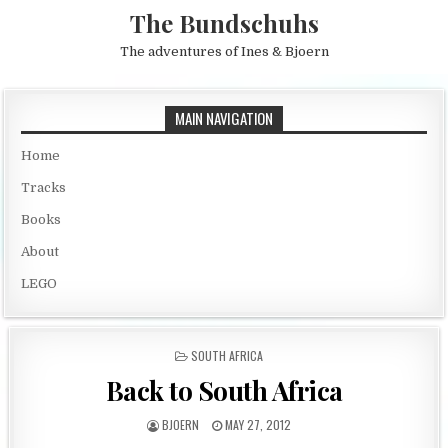
Skip to content
The Bundschuhs
The adventures of Ines & Bjoern
MAIN NAVIGATION
Home
Tracks
Books
About
LEGO
POSTED IN
SOUTH AFRICA
Back to South Africa
AUTHOR:
PUBLISHED DATE:
BJOERN
MAY 27, 2012