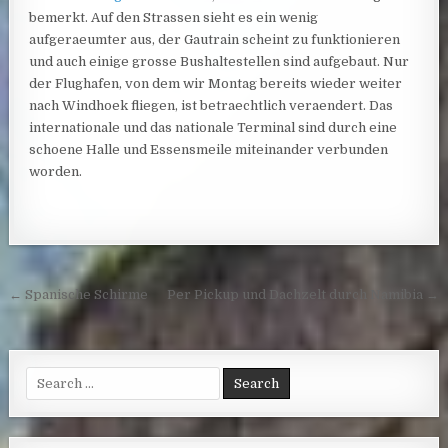
bemerkt. Auf den Strassen sieht es ein wenig
aufgeraeumter aus, der Gautrain scheint zu funktionieren
und auch einige grosse Bushaltestellen sind aufgebaut. Nur
der Flughafen, von dem wir Montag bereits wieder weiter
nach Windhoek fliegen, ist betraechtlich veraendert. Das
internationale und das nationale Terminal sind durch eine
schoene Halle und Essensmeile miteinander verbunden
worden.
Post navigation
← Spanische Schirme
Per Pickup und Dachzelt durch Namibia →
Search for: