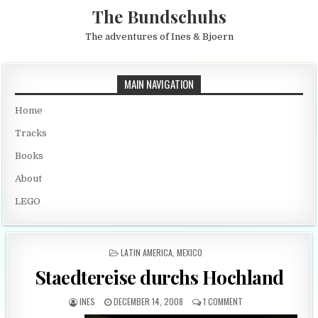
Skip to content
The Bundschuhs
The adventures of Ines & Bjoern
MAIN NAVIGATION
Home
Tracks
Books
About
LEGO
POSTED IN
LATIN AMERICA
,
MEXICO
Staedtereise durchs Hochland
AUTHOR:
PUBLISHED DATE:
ON STAEDTEREISE D
INES
DECEMBER 14, 2008
1 COMMENT