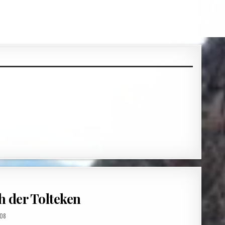
 der Tolteken
:
008