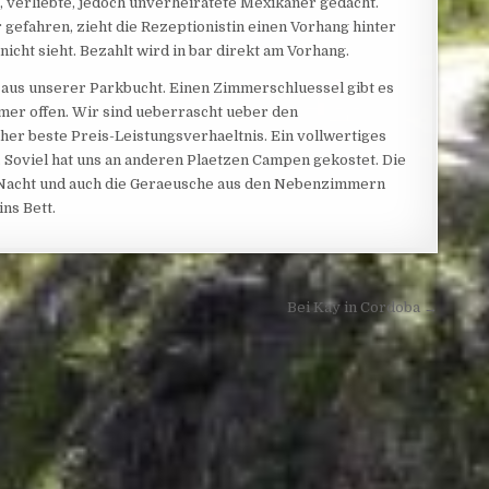
e, verliebte, jedoch unverheiratete Mexikaner gedacht.
gefahren, zieht die Rezeptionistin einen Vorhang hinter
icht sieht. Bezahlt wird in bar direkt am Vorhang.
aus unserer Parkbucht. Einen Zimmerschluessel gibt es
mmer offen. Wir sind ueberrascht ueber den
sher beste Preis-Leistungsverhaeltnis. Ein vollwertiges
 Soviel hat uns an anderen Plaetzen Campen gekostet. Die
e Nacht und auch die Geraeusche aus den Nebenzimmern
ns Bett.
Bei Kay in Cordoba →