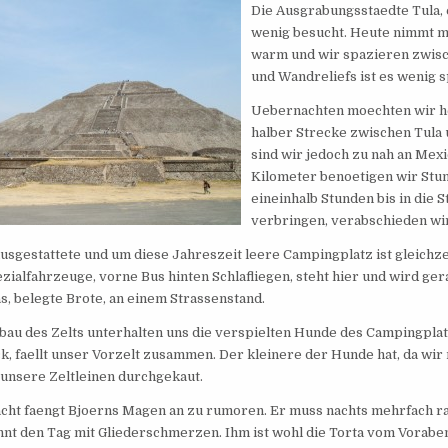
Die Ausgrabungsstaedte Tula, e
wenig besucht. Heute nimmt man
warm und wir spazieren zwisc
und Wandreliefs ist es wenig 
Uebernachten moechten wir he
halber Strecke zwischen Tula
sind wir jedoch zu nah an Mexi
Kilometer benoetigen wir Stu
eineinhalb Stunden bis in die S
verbringen, verabschieden wir
ausgestattete und um diese Jahreszeit leere Campingplatz ist gleichze
ezialfahrzeuge, vorne Bus hinten Schlafliegen, steht hier und wird ge
s, belegte Brote, an einem Strassenstand.
bau des Zelts unterhalten uns die verspielten Hunde des Campingplat
ck, faellt unser Vorzelt zusammen. Der kleinere der Hunde hat, da wir
, unsere Zeltleinen durchgekaut.
acht faengt Bjoerns Magen an zu rumoren. Er muss nachts mehrfach r
nnt den Tag mit Gliederschmerzen. Ihm ist wohl die Torta vom Vorab