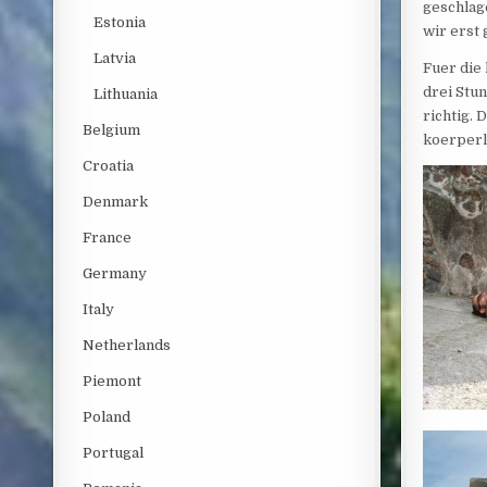
geschlage
Estonia
wir erst
Latvia
Fuer die
drei Stun
Lithuania
richtig.
Belgium
koerperl
Croatia
Denmark
France
Germany
Italy
Netherlands
Piemont
Poland
Portugal