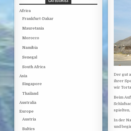
CATEGORIES
Africa
Frankfurt-Dakar
Mauretania
Morocco
Namibia
Senegal
South Africa
Der gut 
Asia
ihrer Sp
Singapore
wir Torta
Thailand
Beim Auf
Australia
Schlafsa
spielten
Europe
Austria
In der N
und begi
Baltics