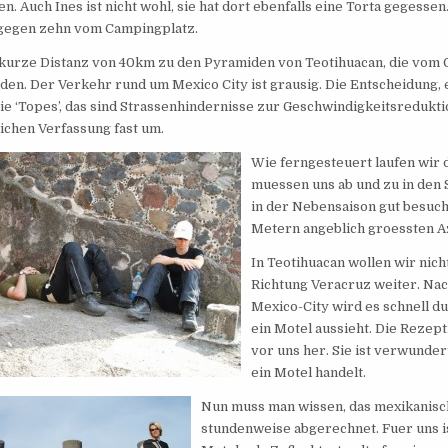
n. Auch Ines ist nicht wohl, sie hat dort ebenfalls eine Torta gegessen
 gegen zehn vom Campingplatz.
 kurze Distanz von 40km zu den Pyramiden von Teotihuacan, die vom 
den. Der Verkehr rund um Mexico City ist grausig. Die Entscheidung, ers
 Die ‘Topes’, das sind Strassenhindernisse zur Geschwindigkeitsredukt
ichen Verfassung fast um.
Wie ferngesteuert laufen wir d
muessen uns ab und zu in den 
in der Nebensaison gut besuch
Metern angeblich groessten 
In Teotihuacan wollen wir nich
Richtung Veracruz weiter. Na
Mexico-City wird es schnell d
ein Motel aussieht. Die Rezepti
vor uns her. Sie ist verwundert
ein Motel handelt.
Nun muss man wissen, das mexikanisch
stundenweise abgerechnet. Fuer uns ist