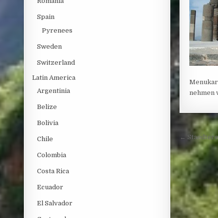
Romania
Spain
Pyrenees
Sweden
Switzerland
Latin America
Menukart
Argentinia
nehmen w
Belize
Bolivia
Post 
← Staedtere
Chile
Colombia
Costa Rica
Ecuador
El Salvador