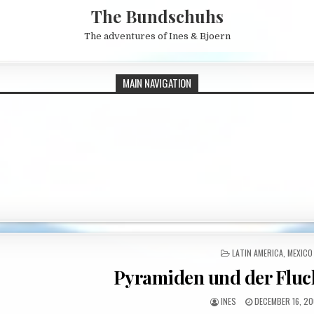
The Bundschuhs
The adventures of Ines & Bjoern
MAIN NAVIGATION
POSTED IN
LATIN AMERICA
,
MEXICO
Pyramiden und der Fluch
AUTHOR:
PUBLISHED DATE
INES
DECEMBER 16, 2