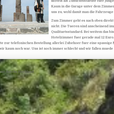
Motels als Zufluchtsstaedte fuer jung
Kaum in die Garage unter dem Zimmer 
uns zu, wohl damit man die Fahrzeuge n
Zum Zimmer geht es nach oben direkt 
nicht. Die Tueren sind anscheinend i
Qualitaetsstandard. Bei weitem das bi
Hotelzimmer fuer gerade mal 12 Euro.
e zur telefonischen Bestellung allerlei Zubehoer fuer eine spassig
ir kaum noch war. Uns ist noch immer schlecht und wir fallen muede i
navigation
ise durchs Hochland