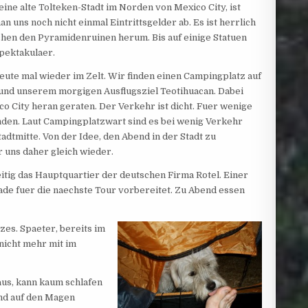
ine alte Tolteken-Stadt im Norden von Mexico City, ist
 uns noch nicht einmal Eintrittsgelder ab. Es ist herrlich
hen den Pyramidenruinen herum. Bis auf einige Statuen
spektakulaer.
ute mal wieder im Zelt. Wir finden einen Campingplatz auf
 und unserem morgigen Ausflugsziel Teotihuacan. Dabei
co City heran geraten. Der Verkehr ist dicht. Fuer wenige
nden. Laut Campingplatzwart sind es bei wenig Verkehr
tadtmitte. Von der Idee, den Abend in der Stadt zu
 uns daher gleich wieder.
itig das Hauptquartier der deutschen Firma Rotel. Einer
rade fuer die naechste Tour vorbereitet. Zu Abend essen
zes. Spaeter, bereits im
 nicht mehr mit im
aus, kann kaum schlafen
end auf den Magen