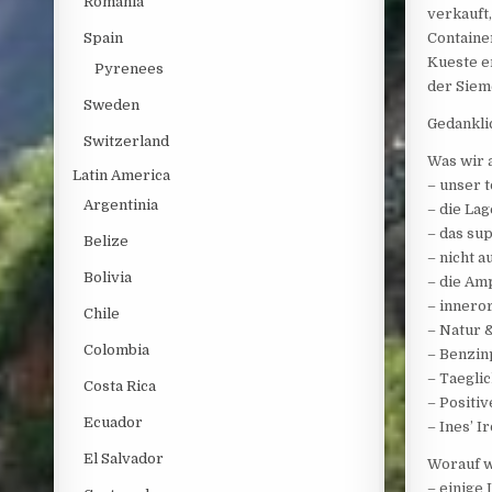
Romania
verkauft
Spain
Containe
Kueste e
Pyrenees
der Siem
Sweden
Gedankli
Switzerland
Was wir 
Latin America
– unser t
Argentinia
– die La
– das su
Belize
– nicht 
Bolivia
– die Am
– innero
Chile
– Natur 
Colombia
– Benzinp
– Taegli
Costa Rica
– Positi
Ecuador
– Ines’ 
El Salvador
Worauf w
– einige