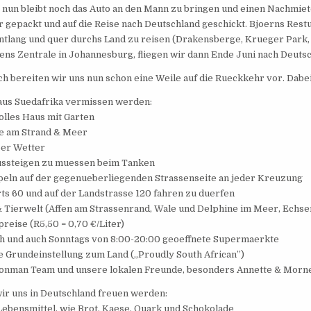
, nun bleibt noch das Auto an den Mann zu bringen und einen Nachmiet
r gepackt und auf die Reise nach Deutschland geschickt. Bjoerns Res
ntlang und quer durchs Land zu reisen (Drakensberge, Krueger Park, Su
ens Zentrale in Johannesburg, fliegen wir dann Ende Juni nach Deuts
ch bereiten wir uns nun schon eine Weile auf die Rueckkehr vor. Dabe
aus Suedafrika vermissen werden:
olles Haus mit Garten
ge am Strand & Meer
per Wetter
aussteigen zu muessen beim Tanken
peln auf der gegenueberliegenden Strassenseite an jeder Kreuzung
rts 60 und auf der Landstrasse 120 fahren zu duerfen
& Tierwelt (Affen am Strassenrand, Wale und Delphine im Meer, Echse
reise (R5,50 = 0,70 €/Liter)
ch und auch Sonntags von 8:00-20:00 geoeffnete Supermaerkte
ve Grundeinstellung zum Land („Proudly South African”)
Ironman Team und unsere lokalen Freunde, besonders Annette & Morn
ir uns in Deutschland freuen werden:
 Lebensmittel, wie Brot, Kaese, Quark und Schokolade