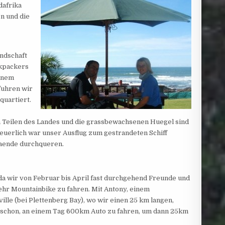
dafrika
n und die
ndschaft
kpackers
einem
fuhren wir
quartiert.
en Teilen des Landes und die grassbewachsenen Huegel sind
teuerlich war unser Ausflug zum gestrandeten Schiff
raende durchqueren.
 da wir von Februar bis April fast durchgehend Freunde und
ehr Mountainbike zu fahren. Mit Antony, einem
le (bei Plettenberg Bay), wo wir einen 25 km langen,
ja schon, an einem Tag 600km Auto zu fahren, um dann 25km