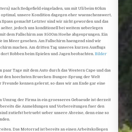
ern) nach Sedgefield eingeladen, um mit Uli beim 60km
 optimal, unsere Kondition dagegen eher wuenschenswert,
h Spass gemacht! Letzter sind wir nicht geworden und das
aelter, jedoch uns konditionell bei weitem ueberlegen
rg mit dem Fallschirm aus 3500m Hoehe abgesprungen. Ein
fe im Meer gesehen. Am Fallschirm haengend sind wir
lschirm machen. Am dritten Tag unseres kurzen Ausflugs
 dort Robben beim Spielen und Jagen beobachten.
Bilder
ein paar Tage mit dem Auto durch das Western Cape und das
hat den hoechsten Bruecken-Bungee-Sprung der Welt
er Freunde kennen gelernt, so dass wir am Ende gar eine
em Umzug der Firma in ein groesseres Gebaeude ist derzeit
 bereits die Anmeldungen und Vorbereitungen fuer den
ind zutiefst betruebt ueber unsere Abreise, denn eine so
inden.
iten. Das Motorrad ist bereits an einen Arbeitskollegen