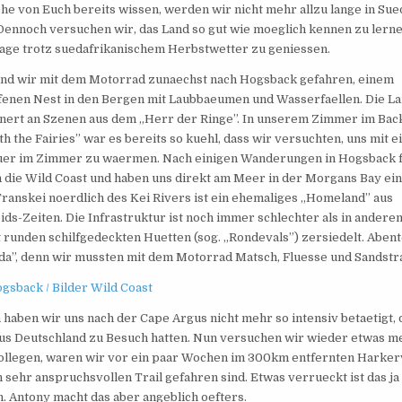
he von Euch bereits wissen, werden wir nicht mehr allzu lange in Sue
 Dennoch versuchen wir, das Land so gut wie moeglich kennen zu lerne
Tage trotz suedafrikanischem Herbstwetter zu geniessen.
ind wir mit dem Motorrad zunaechst nach Hogsback gefahren, einem
fenen Nest in den Bergen mit Laubbaeumen und Wasserfaellen. Die La
nnert an Szenen aus dem „Herr der Ringe”.
In unserem Zimmer im Bac
h the Fairies” war es bereits so kuehl, dass wir versuchten, uns mit 
er im Zimmer zu waermen. Nach einigen Wanderungen in Hogsback 
n die Wild Coast und haben uns direkt am Meer in der Morgans Bay ein
 Transkei noerdlich des Kei Rivers ist ein ehemaliges „Homeland” aus
ids-Zeiten. Die Infrastruktur ist noch immer schlechter als in ander
t runden schilfgedeckten Huetten (sog. „Rondevals”) zersiedelt. Aben
da”, denn wir mussten mit dem Motorrad Matsch, Fluesse und Sandst
ogsback / Bilder Wild Coast
h haben wir uns nach der Cape Argus nicht mehr so intensiv betaetigt,
aus Deutschland zu Besuch hatten. Nun versuchen wir wieder etwas m
ollegen, waren wir vor ein paar Wochen im 300km entfernten Harkervil
h sehr anspruchsvollen Trail gefahren sind. Etwas verrueckt ist das 
n. Antony macht das aber angeblich oefters.