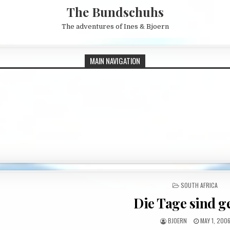
The Bundschuhs
The adventures of Ines & Bjoern
MAIN NAVIGATION
POSTED IN
SOUTH AFRICA
Die Tage sind g
AUTHOR:
PUBLISHED 
BJOERN
MAY 1, 200