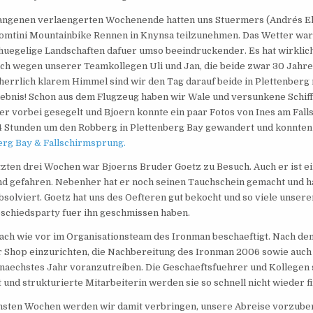
ngenen verlaengerten Wochenende hatten uns Stuermers (Andre´s Elt
omtini Mountainbike Rennen in Knynsa teilzunehmen. Das Wetter war
 huegelige Landschaften dafuer umso beeindruckender. Es hat wirklic
uch wegen unserer Teamkollegen Uli und Jan, die beide zwar 30 Jahre 
i herrlich klarem Himmel sind wir den Tag darauf beide in Plettenbe
rlebnis! Schon aus dem Flugzeug haben wir Wale und versunkene Schif
er vorbei gesegelt und Bjoern konnte ein paar Fotos von Ines am Fal
 4 Stunden um den Robberg in Plettenberg Bay gewandert und konnten
erg Bay & Fallschirmsprung.
etzten drei Wochen war Bjoerns Bruder Goetz zu Besuch. Auch er ist 
nd gefahren. Nebenher hat er noch seinen Tauchschein gemacht und 
bsolviert. Goetz hat uns des Oefteren gut bekocht und so viele unser
bschiedsparty fuer ihn geschmissen haben.
 nach wie vor im Organisationsteam des Ironman beschaeftigt. Nach d
r Shop einzurichten, die Nachbereitung des Ironman 2006 sowie auch
naechstes Jahr voranzutreiben. Die Geschaeftsfuehrer und Kollegen s
 und strukturierte Mitarbeiterin werden sie so schnell nicht wieder f
hsten Wochen werden wir damit verbringen, unsere Abreise vorzubere