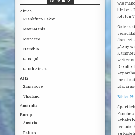
CATEGORIES
wie manc
bleiben.
Africa
letzten 
Frankfurt-Dakar
Ostern s
Mauretania
verschla
Morocco
dort eri
„Away wit
Namibia
Kaminfeu
Senegal
weiter a
Die alte
South Africa
Arparthe
Asia
meist mi
Singapore
„Jacaran
Thailand
Bilder H
Australia
Sportlic
Familie 
Europe
Arbeitsk
Austria
technisc
Baltics
zu Radel