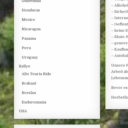
Guatemala
– Alkoho
Honduras
– Sicher
– Intern
Mexico
– Oeffen
Nicaragua
– keine 
– Skate-
Panama
– genere
Peru
– Kaufha
– Autob
Uruguay
Unsere P
Rallye
Arbeit a
Alto Touria Ride
Lebensmi
Brabant
Bevor es
Breslau
Herbstli
Enduromania
USA
Post 
← Jede Men