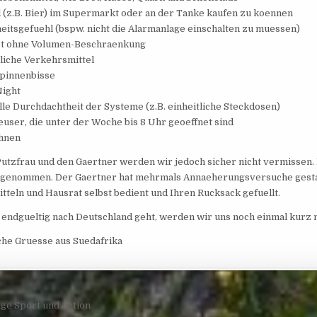
l (z.B. Bier) im Supermarkt oder an der Tanke kaufen zu koennen
heitsgefuehl (bspw. nicht die Alarmanlage einschalten zu muessen)
et ohne Volumen-Beschraenkung
tliche Verkehrsmittel
Spinnenbisse
Night
lle Durchdachtheit der Systeme (z.B. einheitliche Steckdosen)
euser, die unter der Woche bis 8 Uhr geoeffnet sind
ahnen
utzfrau und den Gaertner werden wir jedoch sicher nicht vermissen. 
bgenommen. Der Gaertner hat mehrmals Annaeherungsversuche gestart
tteln und Hausrat selbst bedient und Ihren Rucksack gefuellt.
 endgueltig nach Deutschland geht, werden wir uns noch einmal kurz 
che Gruesse aus Suedafrika
navigation
ge Sport und Action