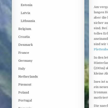
Estonia
Am verga
langen H
Latvia
aber die
Lithuania
sicher a
sind. Be
Belgium
tolles E
Croatia
aneinand
sind wir
Denmark
Plettenb
France
In den l
Germany
Hinterla
(230m) a
Italy
kleine A
Netherlands
Ines ist
Piemont
ein neue
Ironman 
Poland
motiviert
Portugal
Die naec