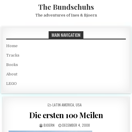
Skip to content
The Bundschuhs
The adventures of Ines & Bjoern
MAIN NAVIGATION
Home
Tracks
Books
About
LEGO
POSTED IN
LATIN AMERICA
,
USA
Die ersten 100 Meilen
AUTHOR:
PUBLISHED DATE:
BJOERN
DECEMBER 4, 2008