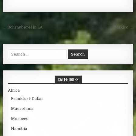
Post navigation
← Schrauberei in LA
Mexico →
Search for:
CATEGORIES
Africa
Frankfurt-Dakar
Mauretania
Morocco
Namibia