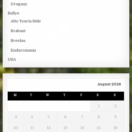
Uruguay
Rallye
Alto Touria Ride
Brabant
Breslau
Enduromania
USA
August 2026
M
T
W
T
F
S
S
1
2
3
4
5
6
7
8
9
10
11
12
13
14
15
16