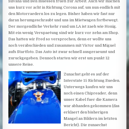
Silvana und Ben muessen frueh zur Arbeit. Auch wir machen
uns kurz vor acht in Richtung Corona auf, um nun endlich mit
den Motorraedern los zu legen. Bisher haben wir fast nur
daran herumgeschraubt und uns im Mietwagen fortbewegt.
Der morgendliche Verkehr rund um LA ist zaeh wie Honig.
Mit ein wenig Verspaetung sind wir kurz vor zehn am Shop.
Das hatten wir Fred so versprochen, denn er wollte uns
noch verabschieden und zusammen mit Victor und Miguel
aufs Startfoto. Das Auto ist zwar schnell ausgeraeumt und
zuruckgegeben. Dennoch starten wir erst um punkt 12
unsere Reise.
Zunachst geht es auf der
Interstate 15 Richtung Sueden.
Unterwegs kaufen wir uns
noch einen Chipreader, denn
unser Kabel fuer die Kamera
war abhanden gekommen (das
erklaert den bisherigen
Mangel an Bildern im letzten
Bericht). Die zunaechst