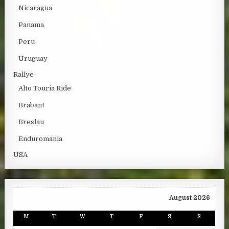
Nicaragua
Panama
Peru
Uruguay
Rallye
Alto Touria Ride
Brabant
Breslau
Enduromania
USA
August 2026
M
T
W
T
F
S
S