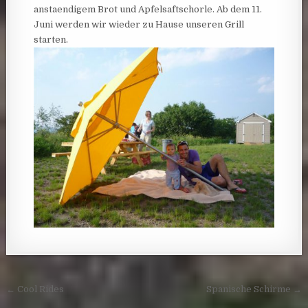
anstaendigem Brot und Apfelsaftschorle. Ab dem 11.
Juni werden wir wieder zu Hause unseren Grill
starten.
Post navigation
← Cool Rides
Spanische Schirme →