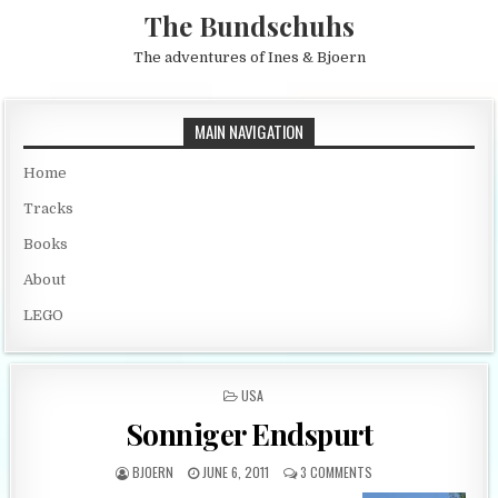
Skip to content
The Bundschuhs
The adventures of Ines & Bjoern
MAIN NAVIGATION
Home
Tracks
Books
About
LEGO
POSTED IN
USA
Sonniger Endspurt
AUTHOR:
PUBLISHED DATE:
ON SONNIGER ENDSPU
BJOERN
JUNE 6, 2011
3 COMMENTS