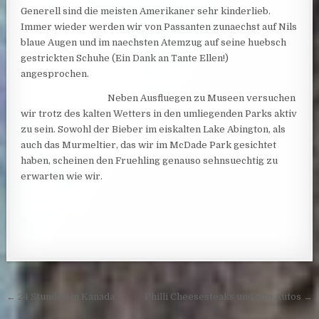
Generell sind die meisten Amerikaner sehr kinderlieb.
Immer wieder werden wir von Passanten zunaechst auf Nils
blaue Augen und im naechsten Atemzug auf seine huebsch
gestrickten Schuhe (Ein Dank an Tante Ellen!)
angesprochen.
Neben Ausfluegen zu Museen versuchen
wir trotz des kalten Wetters in den umliegenden Parks aktiv
zu sein. Sowohl der Bieber im eiskalten Lake Abington, als
auch das Murmeltier, das wir im McDade Park gesichtet
haben, scheinen den Fruehling genauso sehnsuechtig zu
erwarten wie wir.
Post navigation
← 24 Stunden in Kanada
Philli Cheesesteaks und alte Autos →