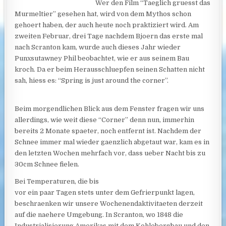
Wer den Film “Taeglich gruesst das
Murmeltier” gesehen hat, wird von dem Mythos schon
gehoert haben, der auch heute noch praktiziert wird. Am
zweiten Februar, drei Tage nachdem Bjoern das erste mal
nach Scranton kam, wurde auch dieses Jahr wieder
Punxsutawney Phil beobachtet, wie er aus seinem Bau
kroch. Da er beim Herausschluepfen seinen Schatten nicht
sah, hiess es: “Spring is just around the corner”.
Beim morgendlichen Blick aus dem Fenster fragen wir uns
allerdings, wie weit diese “Corner” denn nun, immerhin
bereits 2 Monate spaeter, noch entfernt ist. Nachdem der
Schnee immer mal wieder gaenzlich abgetaut war, kam es in
den letzten Wochen mehrfach vor, dass ueber Nacht bis zu
30cm Schnee fielen.
Bei Temperaturen, die bis
vor ein paar Tagen stets unter dem Gefrierpunkt lagen,
beschraenken wir unsere Wochenendaktivitaeten derzeit
auf die naehere Umgebung. In Scranton, wo 1848 die
Industrialisierung Amerikas mit dem Kohlebergbau und den