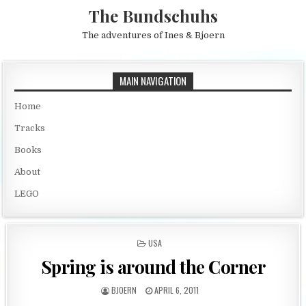
Skip to content
The Bundschuhs
The adventures of Ines & Bjoern
MAIN NAVIGATION
Home
Tracks
Books
About
LEGO
POSTED IN
USA
Spring is around the Corner
AUTHOR:
PUBLISHED DATE:
BJOERN
APRIL 6, 2011