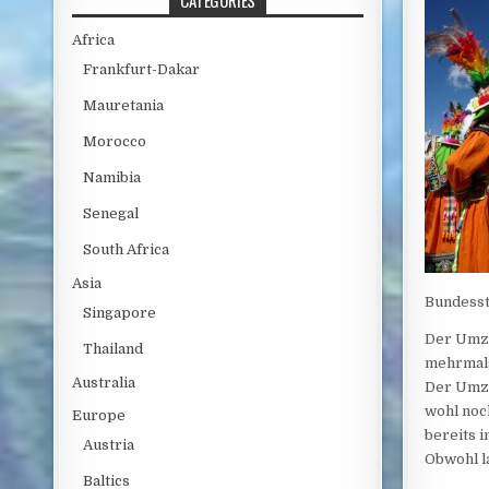
CATEGORIES
Africa
Frankfurt-Dakar
Mauretania
Morocco
Namibia
Senegal
South Africa
Asia
Bundesst
Singapore
Der Umzu
Thailand
mehrmals
Australia
Der Umzu
wohl noc
Europe
bereits i
Austria
Obwohl l
Baltics