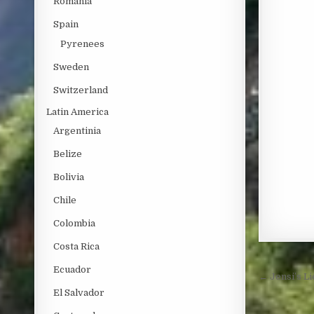
Romania
Spain
Pyrenees
Sweden
Switzerland
Latin America
Argentinia
Belize
Bolivia
Chile
Colombia
Costa Rica
Ecuador
Post 
← Jensi’s Li
El Salvador