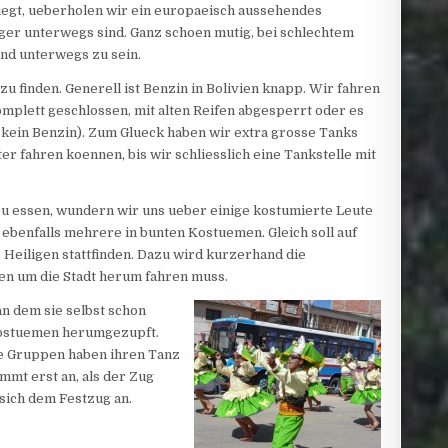
iegt, ueberholen wir ein europaeisch aussehendes
er unterwegs sind. Ganz schoen mutig, bei schlechtem
nd unterwegs zu sein.
 zu finden. Generell ist Benzin in Bolivien knapp. Wir fahren
mplett geschlossen, mit alten Reifen abgesperrt oder es
bt kein Benzin). Zum Glueck haben wir extra grosse Tanks
er fahren koennen, bis wir schliesslich eine Tankstelle mit
zu essen, wundern wir uns ueber einige kostumierte Leute
 ebenfalls mehrere in bunten Kostuemen. Gleich soll auf
Heiligen stattfinden. Dazu wird kurzerhand die
en um die Stadt herum fahren muss.
n dem sie selbst schon
 Kostuemen herumgezupft.
e Gruppen haben ihren Tanz
mmt erst an, als der Zug
 sich dem Festzug an.