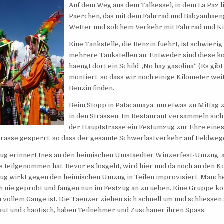
Auf dem Weg aus dem Talkessel, in dem La Paz l
Paerchen, das mit dem Fahrrad und Babyanhaeng
Wetter und solchem Verkehr mit Fahrrad und Ki
Eine Tankstelle, die Benzin fuehrt, ist schwierig
mehrere Tankstellen an. Entweder sind diese ko
haengt dort ein Schild „No hay gasolina“ (Es gi
montiert, so dass wir noch einige Kilometer weit
Benzin finden.
Beim Stopp in Patacamaya, um etwas zu Mittag 
in den Strassen. Im Restaurant versammeln sich
der Hauptstrasse ein Festumzug zur Ehre eines 
rasse gesperrt, so dass der gesamte Schwerlastverkehr auf Feldweg
g erinnert Ines an den heimischen Umstaedter Winzerfest-Umzug, a
 teilgenommen hat. Bevor es losgeht, wird hier und da noch an den
g wirkt gegen den heimischen Umzug in Teilen improvisiert. Manch
h nie geprobt und fangen nun im Festzug an zu ueben. Eine Gruppe ko
n vollem Gange ist. Die Taenzer ziehen sich schnell um und schliessen
aut und chaotisch, haben Teilnehmer und Zuschauer ihren Spass.