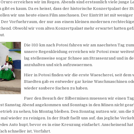
 Oruro erreichen wir im Regen. Abends sind erstaunlich viele junge Le
n gibt es kaum. Da es heisst, dass der historische Konzertpalast der 
llen wir uns heute einen Film anschauen. Der Eintritt ist mit weniger 
. Der Vorfuehrraum, der nur aus einem kleinen modernen rechteckige
chend. Obwohl wir vom alten Konzertpalast mehr erwartet hatten gefa
ut.
Die 310 km nach Potosi fahren wir am naechsten Tag zum
unsere Regenkleidung erreichen wir Potosi zwar weitestg
lag stellenweise sogar Schnee am Strassenrand und in de
anzuhalten und sich aufzuwaermen.
Hier in Potosi finden wir die erste Waescherei, seit dem 
Staedten gab es entweder gar keine Waschmaschinen ode
wieder saubere Sachen zu haben.
Fuer den Besuch der Silberminen muessen wir einen Tag l
rst Samstag Abend angekommen und Sonntags in den Minen nicht gearb
Betrieb zu sehen, bis Montag bleiben. Den Sonntag nutzen wir, um die
r mal wieder zu reinigen. In der Stadt faellt uns auf, das jegliche Ver
Jedes Auto hupt, bevor es in eine Kreuzung einfaehrt. Anscheinend hat
ach schneller ist, Vorfahrt.