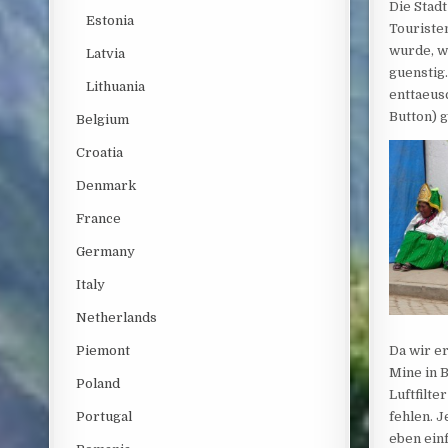
Die Stadt
Estonia
Touriste
wurde, wo
Latvia
guenstig
Lithuania
enttaeus
Button) g
Belgium
Croatia
Denmark
France
Germany
Italy
Netherlands
Piemont
Da wir e
Mine in 
Poland
Luftfilte
Portugal
fehlen. 
eben einf