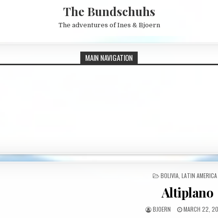
The Bundschuhs
The adventures of Ines & Bjoern
MAIN NAVIGATION
POSTED IN
BOLIVIA
,
LATIN AMERICA
Altiplano
AUTHOR:
PUBLISHED DA
BJOERN
MARCH 22, 2