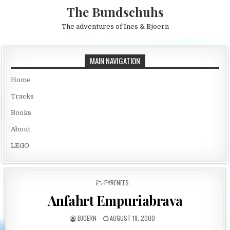
Skip to content
The Bundschuhs
The adventures of Ines & Bjoern
MAIN NAVIGATION
Home
Tracks
Books
About
LEGO
POSTED IN
PYRENEES
Anfahrt Empuriabrava
AUTHOR:
PUBLISHED DATE:
BJOERN
AUGUST 19, 2000