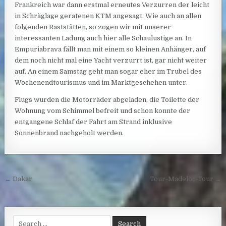
Frankreich war dann erstmal erneutes Verzurren der leicht
in Schräglage geratenen KTM angesagt. Wie auch an allen
folgenden Raststätten, so zogen wir mit unserer
interessanten Ladung auch hier alle Schaulustige an. In
Empuriabrava fällt man mit einem so kleinen Anhänger, auf
dem noch nicht mal eine Yacht verzurrt ist, gar nicht weiter
auf. An einem Samstag geht man sogar eher im Trubel des
Wochenendtourismus und im Marktgeschehen unter.
Flugs wurden die Motorräder abgeladen, die Toilette der
Wohnung vom Schimmel befreit und schon konnte der
entgangene Schlaf der Fahrt am Strand inklusive
Sonnenbrand nachgeholt werden.
Post navigation
← Dakar
Tour-Madeloc-Tour →
Search for: