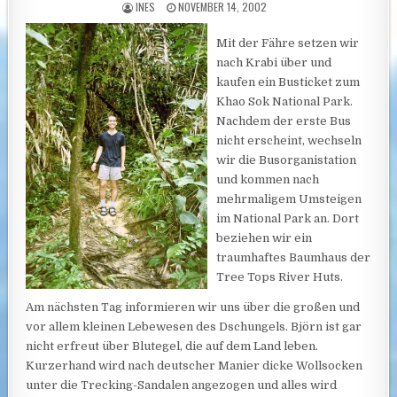
AUTHOR:
PUBLISHED DATE:
INES
NOVEMBER 14, 2002
Mit der Fähre setzen wir
nach Krabi über und
kaufen ein Busticket zum
Khao Sok National Park.
Nachdem der erste Bus
nicht erscheint, wechseln
wir die Busorganistation
und kommen nach
mehrmaligem Umsteigen
im National Park an. Dort
beziehen wir ein
traumhaftes Baumhaus der
Tree Tops River Huts.
Am nächsten Tag informieren wir uns über die großen und
vor allem kleinen Lebewesen des Dschungels. Björn ist gar
nicht erfreut über Blutegel, die auf dem Land leben.
Kurzerhand wird nach deutscher Manier dicke Wollsocken
unter die Trecking-Sandalen angezogen und alles wird