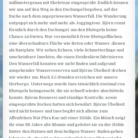
millimetergenau mit Skeletone eingesprüht. Endlich können
wir uns auf den Weg in den Dschungel begeben, auf der
Suche
nach dem angepriesenen Wasserfall. Die Wanderung
entpuppt sich mehr und mehr als Joggingtour. Björn rennt
förmlich durch den Dschungel, um den Blutegeln keine
Chance zu bieten. Nur vermeintlich freie Blutegelflächen,
eine überschaubare Fläche wie Beton oder Wasser, dienen
als Rastplatz. Wir sehen Echsen, viele Schmetterlinge und
unscheinbare Insekten, die einen Heidenlärm fabrizieren.
Den Wasserfall konnten wir nicht finden und aufgrund
ausgehender Wasserreserven und Björns Übelkeit drehen
wir wieder um. Nach 3,5 Stunden erreichen wir unsere
Herberge. Unterwegs wurde Ines tatsächlich zweimal von
Blutegeln heimgesucht, die sie schnell wieder abschütteln
konnte. Björns Rennerei und ständige Kontrolle, sowie
eingesprühte Socken hatten sich bewährt. Björns Übelkeit
wird nicht besser und Ines begibt sich alleine zum
Affenfelsen Wat Phra Kao mit einer Höhle. Ein Mönch zeigt
ihr eine 88 Jahre alte Mumie und geleitet sie zu der Höhle
hinter den Statuen mit dem heiligen Wasser. Baden gehen