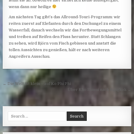
lehnt sie ab, obwohl es hier sicherlich keine Blutegel gibt,
wenn dann nur heilige
Am nächsten Tag gibt’s das Allround-Touri-Programm: wir
reiten zuerst auf Elefanten durch den Dschungel zu einem
Wasserfall, danach wechseln wir das Fortbewegungsmittel
und treiben auf Reifen den Fluss herunter. Statt Schlangen
zu sehen, wird Björn vom Fisch gebissen und anstatt die
tollen Aussichten zu genießen, hält er nach weiteren
Angreifern Ausschau.
Post navigation
← Die Welt ist klein – auf Ko Phi Phi
Über Kho Samui nach Bangkok →
Search for: