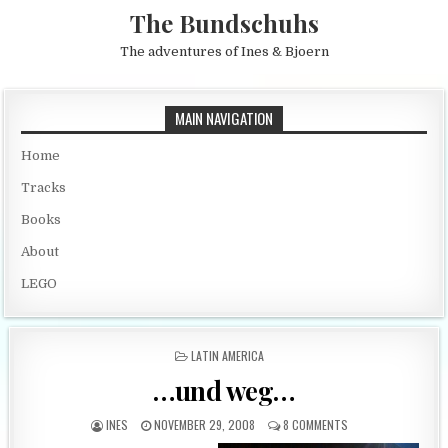
Skip to content
The Bundschuhs
The adventures of Ines & Bjoern
MAIN NAVIGATION
Home
Tracks
Books
About
LEGO
POSTED IN
LATIN AMERICA
…und weg…
AUTHOR:
PUBLISHED DATE:
ON …UND WEG…
INES
NOVEMBER 29, 2008
8 COMMENTS