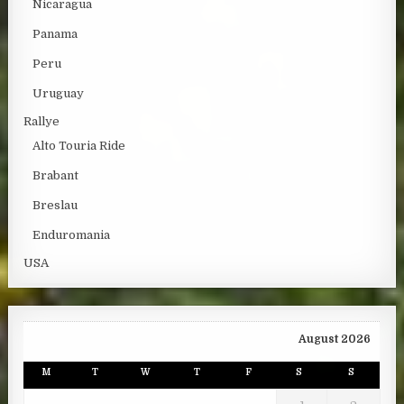
Nicaragua
Panama
Peru
Uruguay
Rallye
Alto Touria Ride
Brabant
Breslau
Enduromania
USA
August 2026
M
T
W
T
F
S
S