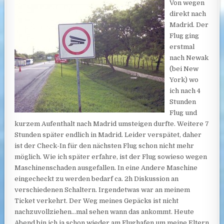
Von wegen
direkt nach
Madrid. Der
Flug ging
erstmal
nach Newak
(bei New
York) wo
ich nach 4
Stunden
Flug und
kurzem Aufenthalt nach Madrid umsteigen durfte. Weitere 7
Stunden später endlich in Madrid. Leider verspätet, daher
ist der Check-In für den nächsten Flug schon nicht mehr
möglich. Wie ich später erfahre, ist der Flug sowieso wegen
Maschinenschaden ausgefallen. In eine Andere Maschine
eingecheckt zu werden bedarf ca. 2h Diskussion an
verschiedenen Schaltern. Irgendetwas war an meinem
Ticket verkehrt. Der Weg meines Gepäcks ist nicht
nachzuvollziehen…mal sehen wann das ankommt. Heute
Abend bin ich ja schon
wieder am Flughafen um meine Eltern