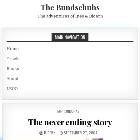
Skip to content
The Bundschuhs
The adventures of Ines & Bjoern
MAIN NAVIGATION
Home
Tracks
Books
About
LEGO
POSTED IN
HONDURAS
The never ending story
AUTHOR:
PUBLISHED DATE:
BJOERN
SEPTEMBER 27, 2004