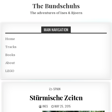
Skip to content
The Bundschuhs
The adventures of Ines & Bjoern
MAIN NAVIGATION
Home
Tracks
Books
About
LEGO
POSTED IN
SPAIN
Stürmische Zeiten
AUTHOR:
PUBLISHED DATE:
INES
MAY 25, 2015