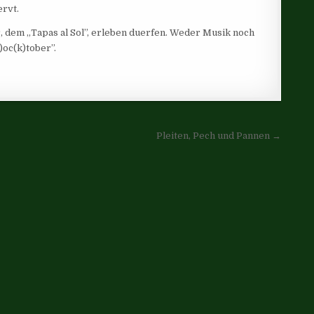
ervt.
r, dem „Tapas al Sol”, erleben duerfen. Weder Musik noch
)oc(k)tober”.
Pleiten, Pech und Pannen →