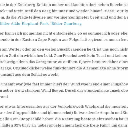
nde in der Zuurberg-Sektion umher und konnten dort neben Boecken a
ock und Stein, steil den Berg hinunter und wieder hinauf. Diese Tour
em, da die Pfade teilweise nur wenige Zentimeter breit sind und der B
Bilder Addo-Elephant-Park
/
Bilder Zuurberg
er kann sich momentan nicht entscheiden, ob es sommerlich oder eher
ende in der Eastern Cape Region zur Folge hatte, giesst es nun erfre
 am Wetter oder an den vielen Buschbraenden liegt, ist uns noch nicht
erten Zeit ein wirkliches Leid. Zum Fruehstueck kein Toast und keinen
eschweige denn das Garagentor zu oeffnen. Bjoern benutzt daher ein
Garage. Ungluecklicherweise funktioniert die Alarmanlage ohne Storm
 unsanft aus dem Schlaf geweckt.
s unsanft war (wie fast immer hier) der Wind waehrend einer Flugsho
rauber trotz starkem Wind flogen. Durch das stundenlange „nach obe
rand.
er etwas Interessantes aus der Verkehrswelt: Waehrend die meisten 
werden Stoppschilder und (demnaechst) Rotwerdende Ampeln und Stop
 alle 4 ein Stoppschild haben, die Kreuzung bestens einzusehen ist u
t, halten 99% brav an, ueberpruefen mehrfach die freie Fahrt, um dan