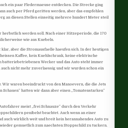
uch ein paar Fledermaeuse entdecken. Die Strecke ging
 kann auch per Pferd geritten werden, aber das empfehlen
erg an diesen Stellen einseitig mehrere hundert Meter steil
 herbstlich werden soll. Nach einer Hitzeperiode, die 170
ulicherweise wie aus Kuebeln.
 klar, aber die Stromausfaelle haeufen sich. In der heutigen
 heissen Kaffee, kein Kuehlschrank, keine elektrische
en batteriebetriebenen Wecker und das Auto steht immer
 auch nicht mehr zuverlaessig und wir wurden schon ein
w. Wir waren beeindruckt von den Manoevern, die die Jets
n Schauen” hatten wir dann aber einen „Tomatenstarken”
Autofahrer meist „frei Schnauze” durch den Verkehr
pschildern penibelst beachtet. Auch wenn an einer
nd auch wirklich weit und breit kein herannahendes Auto zu
n wieder gemuetlich zum naechsten Stoppschild zu tuckern.