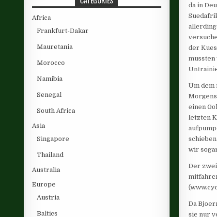
CATEGORIES
da in De
Suedafri
Africa
allerdin
Frankfurt-Dakar
versuche
Mauretania
der Kues
mussten 
Morocco
Untrainie
Namibia
Um dem n
Senegal
Morgens 
einen Go
South Africa
letzten K
Asia
aufpumpe
Singapore
schieben 
wir soga
Thailand
Der zweit
Australia
mitfahre
Europe
(www.cycl
Austria
Da Bjoer
Baltics
sie nur 