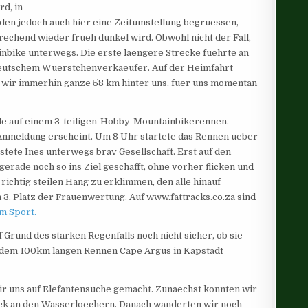
rd, in
rden jedoch auch hier eine Zeitumstellung begruessen,
prechend wieder frueh dunkel wird. Obwohl nicht der Fall,
inbike unterwegs. Die erste laengere
Strecke fuehrte an
deutschem Wuerstchenverkaeufer. Auf der Heimfahrt
wir immerhin ganze 58 km hinter uns, fuer uns momentan
e auf einem 3-teiligen-Hobby-Mountainbikerennen.
Anmeldung erscheint. Um 8 Uhr startete das Rennen ueber
stete Ines unterwegs brav Gesellschaft. Erst auf den
gerade noch so ins Ziel geschafft, ohne vorher flicken und
ichtig steilen Hang zu erklimmen, den alle hinauf
n 3. Platz der Frauenwertung. Auf www.fattracks.co.za sind
m Sport.
f Grund des starken Regenfalls noch nicht sicher, ob sie
 an dem 100km langen Rennen Cape Argus in Kapstadt
ir uns auf Elefantensuche gemacht. Zunaechst konnten wir
eck an den Wasserloechern. Danach wanderten wir noch