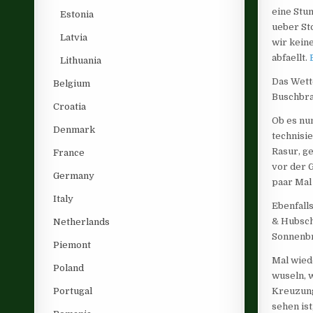
eine Stu
Estonia
ueber St
Latvia
wir kein
abfaellt.
Lithuania
Das Wett
Belgium
Buschbra
Croatia
Ob es nun
Denmark
technisi
Rasur, g
France
vor der 
Germany
paar Mal
Italy
Ebenfall
& Hubsch
Netherlands
Sonnenb
Piemont
Mal wied
Poland
wuseln, 
Portugal
Kreuzung
sehen is