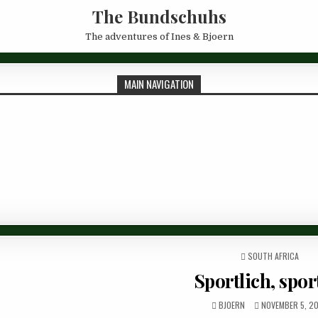
The Bundschuhs
The adventures of Ines & Bjoern
MAIN NAVIGATION
POSTED IN
SOUTH AFRICA
Sportlich, spor
AUTHOR:
PUBLISHED DATE
BJOERN
NOVEMBER 5, 2