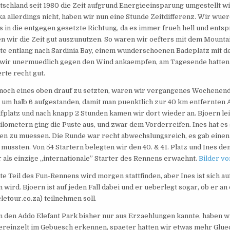
utschland seit 1980 die Zeit aufgrund Energieeinsparung umgestellt wi
ka allerdings nicht, haben wir nun eine Stunde Zeitdifferenz. Wir wue
gs in die entgegen gesetzte Richtung, da es immer frueh hell und ents
n wir die Zeit gut auszunutzen. So waren wir oefters mit dem Mounta
te entlang nach Sardinia Bay, einem wunderschoenen Badeplatz mit 
wir unermuedlich gegen den Wind ankaempfen, am Tagesende hatten 
rte recht gut.
och eines oben drauf zu setzten, waren wir vergangenes Wochenend
um halb 6 aufgestanden, damit man puenktlich zur 40 km entfernten 
lfplatz und nach knapp 2 Stunden kamen wir dort wieder an. Bjoern lei
ilometern ging die Puste aus, und zwar dem Vorderreifen. Ines hat es 
n zu muessen. Die Runde war recht abwechslungsreich, es gab einen r
mussten. Von 54 Startern belegten wir den 40. & 41. Platz und Ines de
r als einzige „internationale” Starter des Rennens erwaehnt.
Bilder vo
e Teil des Fun-Rennens wird morgen stattfinden, aber Ines ist sich au
n wird. Bjoern ist auf jeden Fall dabei und er ueberlegt sogar, ob er
etour.co.za) teilnehmen soll.
n den Addo Elefant Park bisher nur aus Erzaehlungen kannte, haben w
vereinzelt im Gebuesch erkennen, spaeter hatten wir etwas mehr Glu