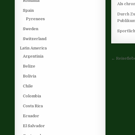
Romania
Als chro
Spain
Durch Zu
Pyrenees
Publikum
Sweden
Sportlic
Switzerland
Latin America
Post 
Argentinia
← Reisefieb
Belize
Bolivia
Chile
Colombia
Costa Rica
Ecuador
El Salvador