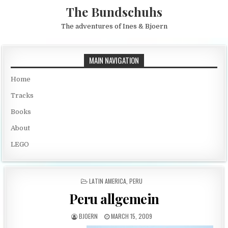
Skip to content
The Bundschuhs
The adventures of Ines & Bjoern
MAIN NAVIGATION
Home
Tracks
Books
About
LEGO
POSTED IN
LATIN AMERICA
,
PERU
Peru allgemein
AUTHOR:
PUBLISHED DATE:
BJOERN
MARCH 15, 2009