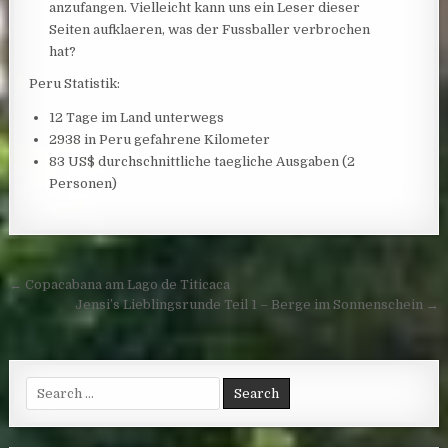
anzufangen. Vielleicht kann uns ein Leser dieser
Seiten aufklaeren, was der Fussballer verbrochen
hat?
Peru Statistik:
12 Tage im Land unterwegs
2938 in Peru gefahrene Kilometer
83 US$ durchschnittliche taegliche Ausgaben (2
Personen)
Post navigation
← Copacabana am Lago de Titicaca
Jensi’s Lieblingsrunde Teil 1 – Berge im Sonnenschein →
Search for: