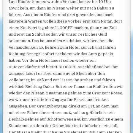
Laut Käufer können wir den Verkauf locker bis 10 Uhr
abwickeln, um dann im Nissan weiter mit nach Dakar zu
fahren. Aus einem Käufer sind drei geworden und nach
längerem Warten wollen diese vorher erst zum Notar, dort
einen Kaufvertrag über 14.000FF machen, dann zum Zoll
und erst am Schluß sollen wir unser restliches Geld
bekommen. Das ist uns alles zu dubios, wir brechen die
Verhandlungen ab, kehren zum Hotel zurück und fahren
Richtung Senegal
sofort nachdem wir das Auto gepackt
haben. Vor dem Hotel lauert schon wieder ein
Autoverkäufer und bietet 15.000FF. Anschließend bei ihm
zuhause labert er aber dann zuviel Blech über den
Zolleintrag im Paß und wir lassen ihn stehen und fahren
wirklich Richtung Dakar.Bei einer Pause am Fluß treffen wir
wieder den Nissan. Zusammen geht es zum Grenzort Rosso,
wo wir unsere letzten Ouguya für Essen und trinken
ausgeben. Der Grenzübergang direkt am Ort, an dem man
mit einer Fähre übersetzen muß, soll zu gefährlich sein.
Deshalb geht es auf Schotterwegen 40km westlich zu einem
Staudamm, an dem der Grenzübertritt einfacher sein soll.
Der Nissan bleibt durch eine Spielerei im Schlamm stecken.