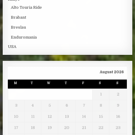
Alto Touria Ride
Brabant
Breslau
Enduromania
USA
August 2026
M
T
W
T
F
S
S
1
2
3
4
5
6
7
8
9
10
11
12
13
14
15
16
17
18
19
20
21
22
23