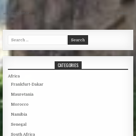
Post navigation
← Nouighmar
Dakar →
Search for:
CATEGORIES
Africa
Frankfurt-Dakar
Mauretania
Morocco
Namibia
Senegal
South Africa