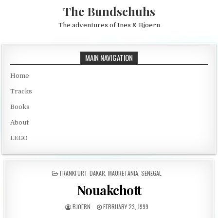
Skip to content
The Bundschuhs
The adventures of Ines & Bjoern
MAIN NAVIGATION
Home
Tracks
Books
About
LEGO
POSTED IN
FRANKFURT-DAKAR
,
MAURETANIA
,
SENEGAL
Nouakchott
AUTHOR:
PUBLISHED DATE:
BJOERN
FEBRUARY 23, 1999