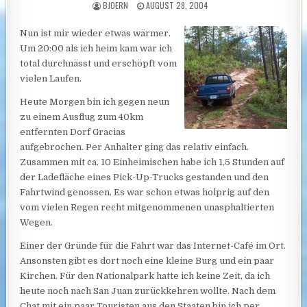
AUTHOR:
PUBLISHED DATE:
BJOERN
AUGUST 28, 2004
Nun ist mir wieder etwas wärmer.
Um 20:00 als ich heim kam war ich
total durchnässt und erschöpft vom
vielen Laufen.
Heute Morgen bin ich gegen neun
zu einem Ausflug zum 40km
entfernten Dorf Gracias
aufgebrochen. Per Anhalter ging das relativ einfach.
Zusammen mit ca. 10 Einheimischen habe ich 1,5 Stunden auf
der Ladefläche eines Pick-Up-Trucks gestanden und den
Fahrtwind genossen. Es war schon etwas holprig auf den
vom vielen Regen recht mitgenommenen unasphaltierten
Wegen.
Einer der Gründe für die Fahrt
war das Internet-Café im Ort.
Ansonsten gibt es dort noch eine kleine Burg und ein paar
Kirchen. Für den Nationalpark hatte ich keine Zeit, da ich
heute noch nach San Juan zurückkehren wollte. Nach dem
Chat mit ein paar Touristen aus den Staaten bin ich per