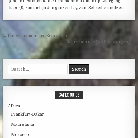
jedoch bestimmt keine Lust mehr auf einen Spaziergang
habe (!),
kann ich ja den ganzen Tag zum Schreiben nutzen.
Post navigation
← Datensammeln und Schreiben
Schreiben und Dorfspaziergang →
Search for:
CATEGORIES
Africa
Frankfurt-Dakar
Mauretania
Morocco