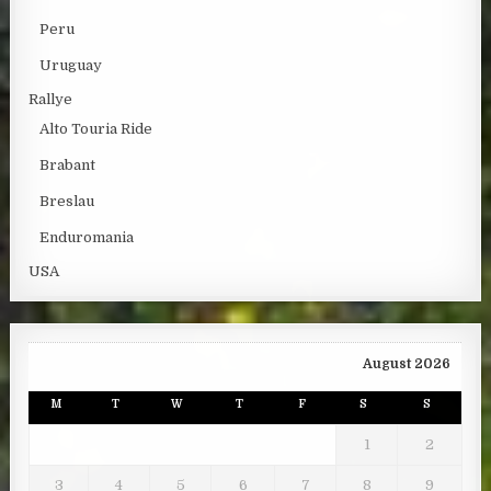
Peru
Uruguay
Rallye
Alto Touria Ride
Brabant
Breslau
Enduromania
USA
August 2026
M
T
W
T
F
S
S
1
2
3
4
5
6
7
8
9