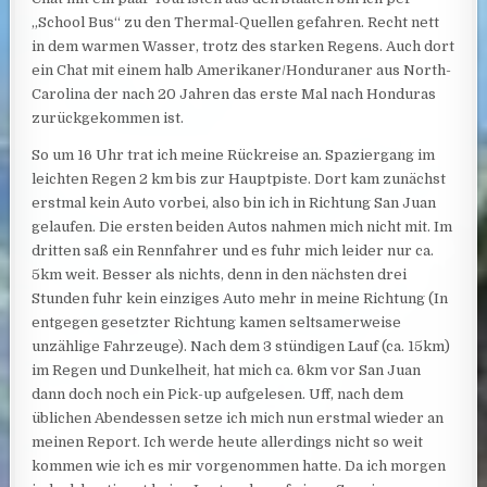
„School Bus“ zu den Thermal-Quellen gefahren. Recht nett
in dem warmen Wasser, trotz des starken Regens. Auch dort
ein Chat mit einem halb Amerikaner/Honduraner aus North-
Carolina der nach 20 Jahren das erste Mal nach Honduras
zurückgekommen ist.
So um 16 Uhr trat ich meine Rückreise an. Spaziergang im
leichten Regen 2 km bis zur Hauptpiste. Dort kam zunächst
erstmal kein Auto vorbei, also bin ich in Richtung San Juan
gelaufen. Die ersten beiden Autos nahmen mich nicht mit. Im
dritten saß ein Rennfahrer und es fuhr mich leider nur ca.
5km weit. Besser als nichts, denn in den nächsten drei
Stunden fuhr kein einziges Auto mehr in meine Richtung (In
entgegen gesetzter Richtung kamen seltsamerweise
unzählige Fahrzeuge). Nach dem 3 stündigen Lauf (ca. 15km)
im Regen und Dunkelheit, hat mich ca. 6km vor San Juan
dann doch noch ein Pick-up aufgelesen. Uff, nach dem
üblichen Abendessen setze ich mich nun erstmal wieder an
meinen Report. Ich werde heute allerdings nicht so weit
kommen wie ich es mir vorgenommen hatte. Da ich morgen