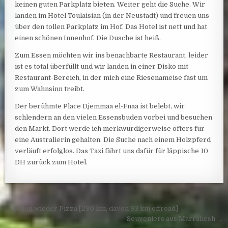
keinen guten Parkplatz bieten. Weiter geht die Suche. Wir
landen im Hotel Toulaisian (in der Neustadt) und freuen uns
über den tollen Parkplatz im Hof. Das Hotel ist nett und hat
einen schönen Innenhof. Die Dusche ist heiß.
Zum Essen möchten wir ins benachbarte Restaurant, leider
ist es total überfüllt und wir landen in einer Disko mit
Restaurant-Bereich, in der mich eine Riesenameise fast um
zum Wahnsinn treibt.
Der berühmte Place Djemmaa el-Fnaa ist belebt, wir
schlendern an den vielen Essensbuden vorbei und besuchen
den Markt. Dort werde ich merkwürdigerweise öfters für
eine Australierin gehalten. Die Suche nach einem Holzpferd
verläuft erfolglos. Das Taxi fährt uns dafür für läppische 10
DH zurück zum Hotel.
Post navigation
← Schon wieder Pizza [290 km, davon 93 km offroad]
Souveniers aus Marrakesh →