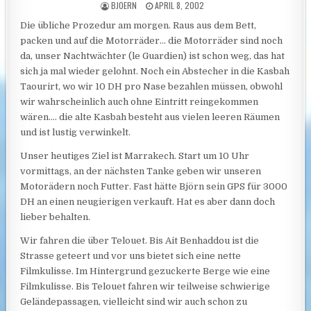
AUTHOR:
PUBLISHED DATE:
BJOERN
APRIL 8, 2002
Die übliche Prozedur am morgen. Raus aus dem Bett,
packen und auf die Motorräder… die Motorräder sind noch
da, unser Nachtwächter (le Guardien) ist schon weg, das hat
sich ja mal wieder gelohnt. Noch ein Abstecher in die Kasbah
Taourirt, wo wir 10 DH pro Nase bezahlen müssen, obwohl
wir wahrscheinlich auch ohne Eintritt reingekommen
wären…. die alte Kasbah besteht aus vielen leeren Räumen
und ist lustig verwinkelt.
Unser heutiges Ziel ist Marrakech. Start um 10 Uhr
vormittags, an der nächsten Tanke geben wir unseren
Motorädern noch Futter. Fast hätte Björn sein GPS für 3000
DH an einen neugierigen verkauft. Hat es aber dann doch
lieber behalten.
Wir fahren die über Telouet. Bis Ait Benhaddou ist die
Strasse geteert und vor uns bietet sich eine nette
Filmkulisse. Im Hintergrund gezuckerte Berge wie eine
Filmkulisse. Bis Telouet fahren wir teilweise schwierige
Geländepassagen, vielleicht sind wir auch schon zu