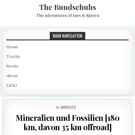
Skip to content
The Bundschuhs
The adventures of Ines & Bjoern
MAIN NAVIGATION
Home
Tracks
Books
About
LEGO
POSTED IN
MOROCCO
Mineralien und Fossilien [180
km, davon 35 km offroad]