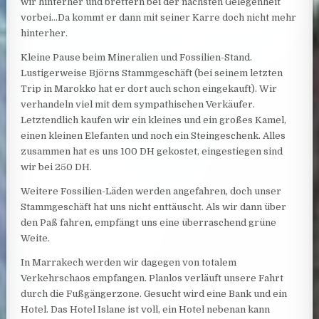
wir hinterher und brettern bei der nächsten Gelegenheit
vorbei…Da kommt er dann mit seiner Karre doch nicht mehr
hinterher.
Kleine Pause beim Mineralien und Fossilien-Stand.
Lustigerweise Björns Stammgeschäft (bei seinem letzten
Trip in Marokko hat er dort auch schon eingekauft). Wir
verhandeln viel mit dem sympathischen Verkäufer.
Letztendlich kaufen wir ein kleines und ein großes Kamel,
einen kleinen Elefanten und noch ein Steingeschenk. Alles
zusammen hat es uns 100 DH gekostet, eingestiegen sind
wir bei 250 DH.
Weitere Fossilien-Läden werden angefahren, doch unser
Stammgeschäft hat uns nicht enttäuscht. Als wir dann über
den Paß fahren, empfängt uns eine überraschend grüne
Weite.
In Marrakech werden wir dagegen von totalem
Verkehrschaos empfangen. Planlos verläuft unsere Fahrt
durch die Fußgängerzone. Gesucht wird eine Bank und ein
Hotel. Das Hotel Islane ist voll, ein Hotel nebenan kann