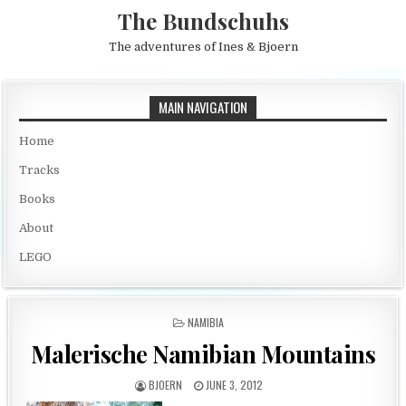
Skip to content
The Bundschuhs
The adventures of Ines & Bjoern
MAIN NAVIGATION
Home
Tracks
Books
About
LEGO
POSTED IN
NAMIBIA
Malerische Namibian Mountains
AUTHOR:
PUBLISHED DATE:
BJOERN
JUNE 3, 2012