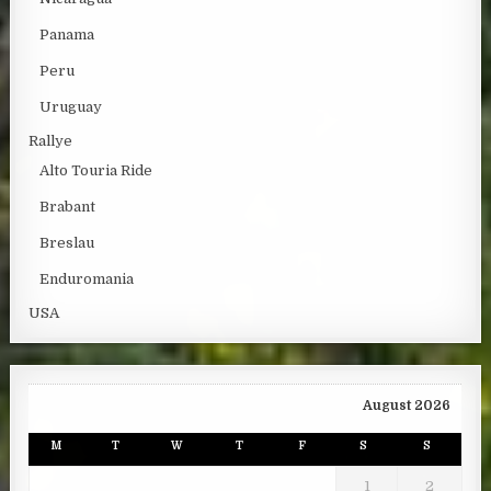
Panama
Peru
Uruguay
Rallye
Alto Touria Ride
Brabant
Breslau
Enduromania
USA
August 2026
M
T
W
T
F
S
S
1
2