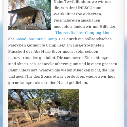
Nahe Twyfelfontein, wo wir uns
die, von der UNESCO zum
Weltkulturerbe eklaerten,
Felsmalereien anschauen
moechten, finden wir mit Hilfe der
“Thomas Richter Camping-Liste”
das
Aabadi Mountain Camp
. Das durch ein hollaendisches
Paerchen gefuehrte Camp liegt am ausgetrockneten
Flussbett des Aba Huab River und ist sehr schoen
naturverbunden gestaltet. Die sanitaeren Einrichtungen
sind ohne Dach, schneckenfoermig um und in einen grossen
Baum integriert.
Waeren die vielen Muecken nicht, die uns
und auch Nils den Spass etwas verderben, waeren wir hier
gerne laenger als nur eine Nacht geblieben.