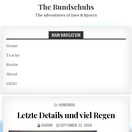
Skip to content
The Bundschuhs
The adventures of Ines & Bjoern
MAIN NAVIGATION
Home
Tracks
Books
About
LEGO
POSTED IN
HONDURAS
Letzte Details und viel Regen
AUTHOR:
PUBLISHED DATE:
BJOERN
SEPTEMBER 23, 2004