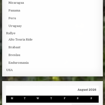
Nicaragua
Panama
Peru
Uruguay
Rallye
Alto Touria Ride
Brabant
Breslau
Enduromania
USA
August 2026
M
T
W
T
F
S
S