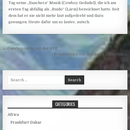
Tag seine „Ranchera“ Musik (Cowboy Gedudel), die ich am
ersten Tag abfällig als „Ruido“ (Lärm) bezeichnet hatte. Seit
dem hat er sie nicht mehr laut aufgedreht und dazu
gesungen. Heute dafür um so lauter, autsch.
Post navigation
← Durchsprache mit der GTZ
Präsentation vor der Junta Directiva →
Search for:
CATEGORIES
Africa
Frankfurt-Dakar