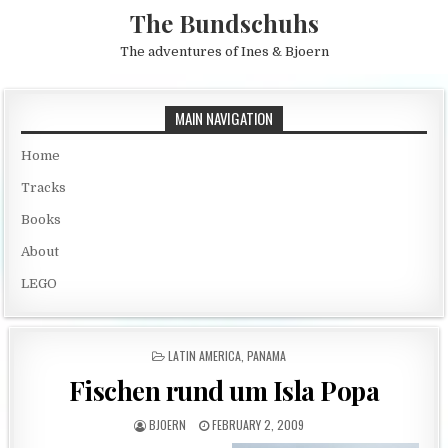
Skip to content
The Bundschuhs
The adventures of Ines & Bjoern
MAIN NAVIGATION
Home
Tracks
Books
About
LEGO
POSTED IN
LATIN AMERICA
,
PANAMA
Fischen rund um Isla Popa
AUTHOR:
PUBLISHED DATE:
BJOERN
FEBRUARY 2, 2009