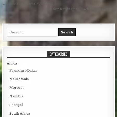
Post navigation
← Schnorcheln am Cayo Crawl
Von der Karibikinsel nach Panama City →
Search for:
CATEGORIES
Africa
Frankfurt-Dakar
Mauretania
Morocco
Namibia
Senegal
South Africa