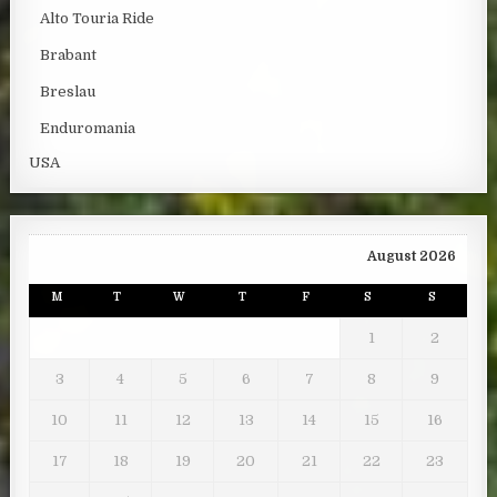
Alto Touria Ride
Brabant
Breslau
Enduromania
USA
August 2026
M
T
W
T
F
S
S
1
2
3
4
5
6
7
8
9
10
11
12
13
14
15
16
17
18
19
20
21
22
23