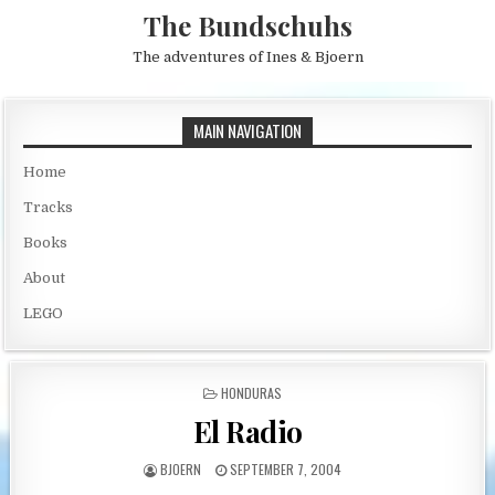
Skip to content
The Bundschuhs
The adventures of Ines & Bjoern
MAIN NAVIGATION
Home
Tracks
Books
About
LEGO
POSTED IN
HONDURAS
El Radio
AUTHOR:
PUBLISHED DATE:
BJOERN
SEPTEMBER 7, 2004