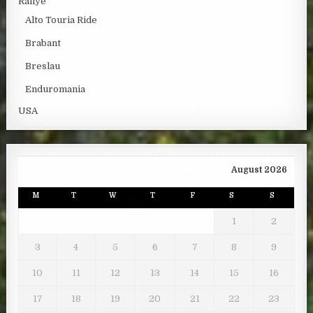
Rallye
Alto Touria Ride
Brabant
Breslau
Enduromania
USA
August 2026
M
T
W
T
F
S
S
1
2
3
4
5
6
7
8
9
10
11
12
13
14
15
16
17
18
19
20
21
22
23