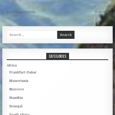
Post navigation
← Karibikinsel Utila
Halbzeit →
Search for:
CATEGORIES
Africa
Frankfurt-Dakar
Mauretania
Morocco
Namibia
Senegal
South Africa