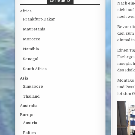
CATEGORIES
Nach ein
nicht au
Africa
noch wei
Frankfurt-Dakar
Bevor die
Mauretania
den zum 
Morocco
einmal i
Namibia
Einen Ta
Faehrges
Senegal
moeglich
South Africa
des Risi
Asia
Montags 
Singapore
und Pass
letzten 
Thailand
Australia
Europe
Austria
Baltics