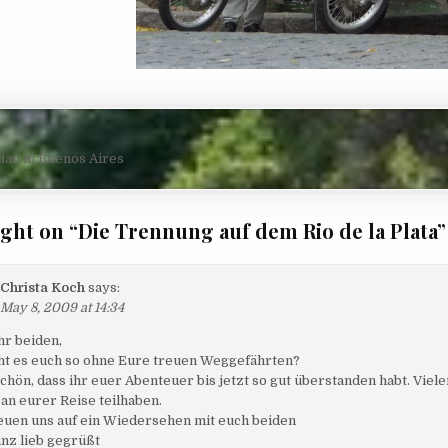
navigation
tian in Buenos Aires
ught on “
Die Trennung auf dem Rio de la Plata
”
Christa Koch
says:
May 8, 2009 at 14:34
hr beiden,
ht es euch so ohne Eure treuen Weggefährten?
schön, dass ihr euer Abenteuer bis jetzt so gut überstanden habt. Viel
 an eurer Reise teilhaben.
euen uns auf ein Wiedersehen mit euch beiden
anz lieb gegrüßt