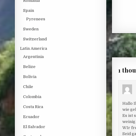
Romania
Spain
Pyrenees
Sweden
Switzerland
Post 
← Bei Chris
Latin America
Argentinia
Belize
1 tho
Bolivia
Chile
Colombia
Hallo I
Costa Rica
wie ge
Es ist 
Ecuador
weinig
El Salvador
WIr fr
Seid g