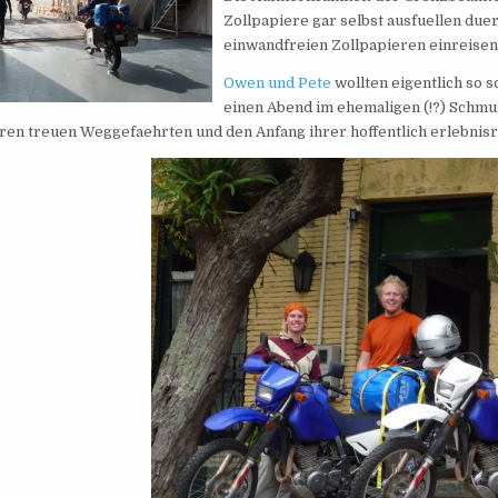
Zollpapiere gar selbst ausfuellen due
einwandfreien Zollpapieren einreisen
Owen und Pete
wollten eigentlich so s
einen Abend im ehemaligen (!?) Schmu
ren treuen Weggefaehrten und den Anfang ihrer hoffentlich erlebnisr