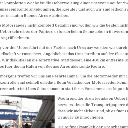
er kompletten Woche ist die Ueberweisung einer unserer Kaeufer z
f unserem Konto angekommen, die Kaeufer und auch wir sind jedoch z
ter im lauten Buenos Aires zu bleiben.
 Motorraeder nicht komplett bezahlt sind, wollen wir die beiden nicht
Ueberschreiben der Papiere erforderlichen Grenzuebertritt werden
n Angriff nehmen.
g vor der Ueberfahrt mit der Faehre nach Uruguay werden wir durch 
ellschaft verunsichert. Angeblich ist das Umschreiben auf der Flussu
. Wir diskutieren die Alternative, stattdessen eine 400km entfernte 
kos fuer die im Hafen von Buenos Aires ablegende Faehre.
morgens treffen wir uns am Faehrterminal, um die Motorraeder mit O
kontrolle sind schnell erledigt. Beim Verladen der Motorraeder kom
Grenzuebertritt Ines Geburtsnamen statt ihres Vornamens ins Importf
Waehrend der dreistuendigen Ueberfah
nervoes, denn die Transportpapiere 
dass wir nicht sicher sind, ob es fuer
Uruguay zu importieren.
Die Aufmerksamkeit der Grenzbeamten 