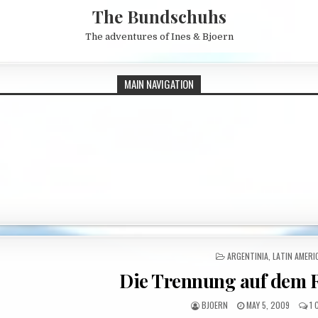
The Bundschuhs
The adventures of Ines & Bjoern
MAIN NAVIGATION
POSTED IN
ARGENTINIA
,
LATIN AMERI
Die Trennung auf dem Ri
AUTHOR:
PUBLISHED DATE:
BJOERN
MAY 5, 2009
1