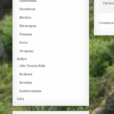
Guatemala
Christ
Honduras
Mexico
Comments
Nicaragua
Panama
Peru
Uruguay
Rallye
Alto Touria Ride
Brabant
Breslau
Enduromania
USA