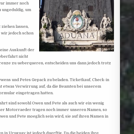
war immer noch
u ungeduldig, um
 ziehen lassen,
 wir jedoch schon
eine Auskunft der
eberfahrt nicht
Grenze zu ueberqueren, entscheiden uns dann jedoch trotz
wens und Petes Gepack zu beladen. Ticketkauf, Check-in
mt etwas Verwirrung auf, da die Beamten bei unserem
ormular eingetragen hatten.
rt sind sowohl Owen und Pete als auch wir ein wenig
der Motorraeder tragen noch immer unseren Namen, so
 Owen und Pete moeglich sein wird, sie auf ihren Namen in
in Uruguay ist jedoch duerftig. Da die beiden ihre