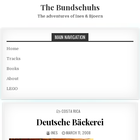
Skip to content
The Bundschuhs
The adventures of Ines & Bjoern
MAIN NAVIGATION
Home
Tracks
Books
About
LEGO
POSTED IN
COSTA RICA
Deutsche Bäckerei
AUTHOR:
PUBLISHED DATE:
INES
MARCH 11, 2008