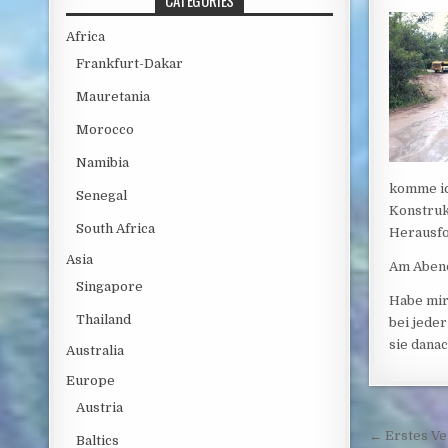
CATEGORIES
Africa
Frankfurt-Dakar
Mauretania
Morocco
Namibia
komme ic
Senegal
Konstruk
South Africa
Herausf
Asia
Am Abend 
Singapore
Habe mir
Thailand
bei jede
sie danac
Australia
Europe
Austria
Post 
← Erstes Ve
Baltics