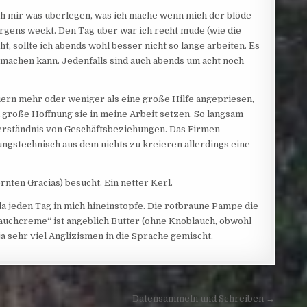
 ich mir was überlegen, was ich mache wenn mich der blöde
ens weckt. Den Tag über war ich recht müde (wie die
t, sollte ich abends wohl besser nicht so lange arbeiten. Es
 machen kann. Jedenfalls sind auch abends um acht noch
ern mehr oder weniger als eine große Hilfe angepriesen,
 große Hoffnung sie in meine Arbeit setzen. So langsam
erständnis
von Geschäftsbeziehungen. Das Firmen-
ungstechnisch aus dem nichts zu kreieren allerdings eine
nten Gracias) besucht. Ein netter Kerl.
a jeden Tag in mich hineinstopfe. Die rotbraune Pampe die
lauchcreme“ ist angeblich Butter (ohne Knoblauch, obwohl
ja sehr viel Anglizismen in die Sprache gemischt.
Datensammeln und Schreiben →