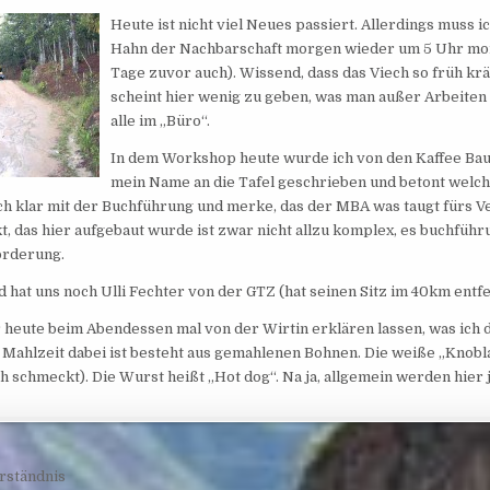
Heute ist nicht viel Neues passiert. Allerdings muss
Hahn der Nachbarschaft morgen wieder um 5 Uhr morg
Tage zuvor auch). Wissend, dass das Viech so früh kräh
scheint hier wenig zu geben, was man außer Arbeiten
alle im „Büro“.
In dem Workshop heute wurde ich von den Kaffee Bau
mein Name an die Tafel geschrieben und betont welch
h klar mit der Buchführung und merke, das der MBA was taugt fürs V
t, das hier aufgebaut wurde ist zwar nicht allzu komplex, es buchführ
orderung.
hat uns noch Ulli Fechter von der GTZ (hat seinen Sitz im 40km entfer
 heute beim Abendessen mal von der Wirtin erklären lassen, was ich d
r Mahlzeit dabei ist besteht aus gemahlenen Bohnen. Die weiße „Knob
h schmeckt). Die Wurst heißt „Hot dog“. Na ja, allgemein werden hier 
navigation
rständnis