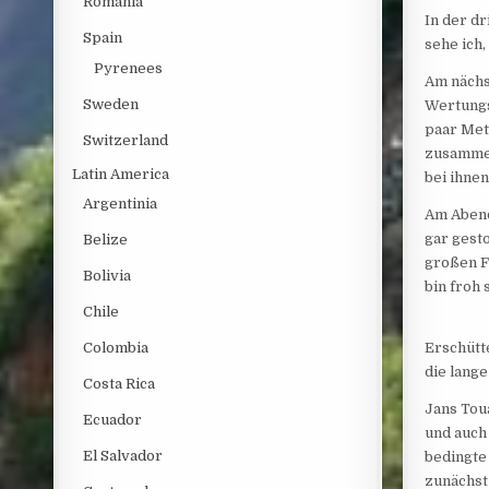
Romania
In der d
Spain
sehe ich,
Pyrenees
Am nächs
Sweden
Wertungs
paar Mete
Switzerland
zusammen
Latin America
bei ihne
Argentinia
Am Abend
gar gest
Belize
großen F
Bolivia
bin froh
Chile
Colombia
Erschütt
die lang
Costa Rica
Jans Tou
Ecuador
und auch 
El Salvador
bedingte
zunächst