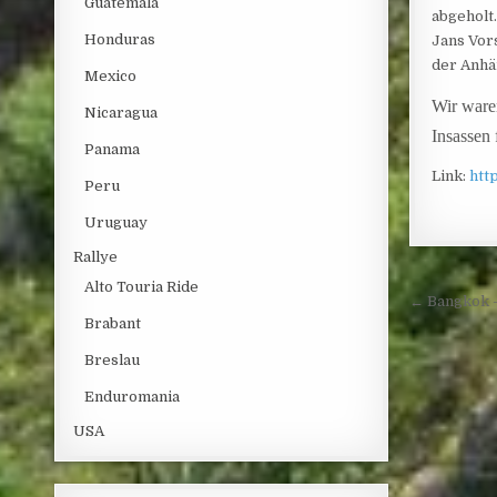
Guatemala
abgeholt
Honduras
Jans Vors
der Anhä
Mexico
Wir ware
Nicaragua
Insassen 
Panama
Link:
htt
Peru
Uruguay
Rallye
Alto Touria Ride
Post 
← Bangkok –
Brabant
Breslau
Enduromania
USA