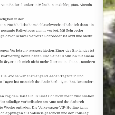
aule vom Endurobunker in München im Schlepptau. Abends
ndigkeit in der
ten. Nach hektischem Schlauchwechsel habe ich dann ein
der gesamte Rallyetross an mir vorbei. Mit Schroeder
ge davon schwer verletzt. Schroeder ist Arzt und bleibt
egen Verletzung ausgeschieden. Einer der Engländer ist
 Platzierung heute halten. Nach einer Kollision mit einem
ht ärgere ich mich nicht mehr über meine Panne, sondern
3. Die Woche war anstrengend. Jeden Tag Staub und
n Tagen hat man sich das Ende herbeigesehnt. Besonders
 Tag den Geist auf. Er lässt sich nicht mehr zuschließen
at das ständige Vorbeilaufen am Auto und das dadurch
die Woche entladen. Die Volkswagen-VIP-Hotline kann
Abschleppwagen aus Valencia geschickt und der Touareg