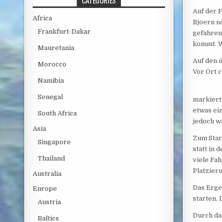
CATEGORIES
Auf der 
Africa
Bjoern n
Frankfurt-Dakar
gefahren
kommt. Wi
Mauretania
Auf den 
Morocco
Vor Ort 
Namibia
Senegal
markiert
etwas ei
South Africa
jedoch w
Asia
Zum Star
Singapore
statt in 
Thailand
viele Fa
Platzier
Australia
Das Erge
Europe
starten.
Austria
Durch da
Baltics