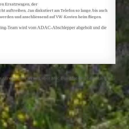
inen Ersatzwagen, der
t auftreiben. Jan diskutiert am Telefon so lange, bis auch
erden und anschliessend auf VW-Kosten heim fliegen.
acing-Team wird vom ADAC-Abschlepper abgeholt und die
e Anreise oder Irrweg über Muc-Dus-Muc-Bcn-Lon-Mia-Sap →