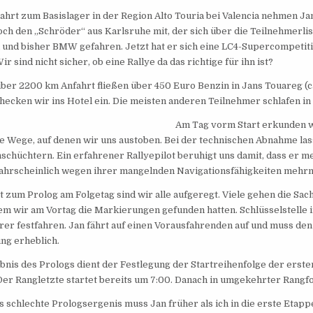
Fahrt zum Basislager in der Region Alto Touria bei Valencia nehmen Ja
och den „Schröder“ aus Karlsruhe mit, der sich über die Teilnehmerlis
 und bisher BMW gefahren. Jetzt hat er sich eine LC4-Supercompetiti
r sind nicht sicher, ob eine Rallye da das richtige für ihn ist?
über 2200 km Anfahrt fließen über 450 Euro Benzin in Jans Touareg (ca
checken wir ins Hotel ein. Die meisten anderen Teilnehmer schlafen i
Am Tag vorm Start erkunden w
e Wege, auf denen wir uns austoben. Bei der technischen Abnahme las
nschüchtern. Ein erfahrener Rallyepilot beruhigt uns damit, dass er m
ahrscheinlich wegen ihrer mangelnden Navigationsfähigkeiten mehr
t zum Prolog am Folgetag sind wir alle aufgeregt. Viele gehen die Sac
dem wir am Vortag die Markierungen gefunden hatten. Schlüsselstelle im
hrer festfahren. Jan fährt auf einen Vorausfahrenden auf und muss de
ung erheblich.
bnis des Prologs dient der Festlegung der Startreihenfolge der erst
 Der Rangletzte startet bereits um 7:00. Danach in umgekehrter Rangfo
s schlechte Prologsergenis muss Jan früher als ich in die erste Etapp