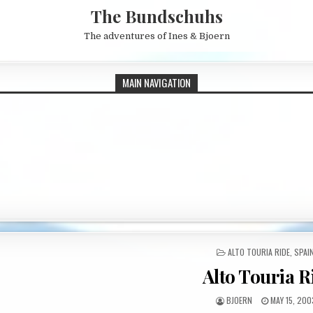
The Bundschuhs
The adventures of Ines & Bjoern
MAIN NAVIGATION
POSTED IN
ALTO TOURIA RIDE
,
SPAI
Alto Touria R
AUTHOR:
PUBLISHED 
BJOERN
MAY 15, 200