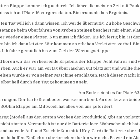
ritten Etappe komme ich gut durch. Ich fahre die meisten Zeit mit P
 dass ich auf Platz 16 vorgerückt bin. Ein erstaunliches Ergebnis.
ten Tag will ich’s dann wissen. Ich werde übermütig. Zu hohe Geschwi
etappe beim Überfahren von groben Steinen beschert mir einen Plat
r wieder einen Platten. Nun muss ich flicken. Bis ich fertig bin, ist 
 bin ich dann letzter. Wir kommen an etlichen Verletzten vorbei. Eini
n. Ich fahre gemütlich bis zum Ziel der Wertungsetappe.
 hören wir das verheerende Ergebnis der Etappe. Acht Fahrer sind w
orben. Auch er war am Vortag überraschen gut platziert und wollte die
elsen wurde er von seiner Maschine erschlagen. Nach dieser Nachric
 selbst heil durch den Tag gekommen zu sein.
Am Ende reicht es für Platz 6
erungen. Der harte Steinboden war zermürbend. An den letzten beide
e 300km Etappe am Mittwoch hat alles von uns gefordert.
areg (Modell aus den ersten Wochen der Produktion) gibt am vorletzten
nicht starten. Vermutlich ist nur die Batterie leer. Wahrscheinlich h
 andauernde Auf- und Zuschließen mittel Key-Card die Batterie über 
 nicht helfen. Einfach so überbrücken dürfen wir nicht. Es wird ein 