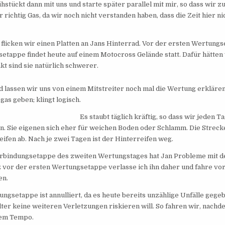
rühstückt dann mit uns und starte später parallel mit mir, so dass wi
 richtig Gas, da wir noch nicht verstanden haben, dass die Zeit hier 
flicken wir einen Platten an Jans Hinterrad. Vor der ersten Wertungse
etappe findet heute auf einem Motocross Gelände statt. Dafür hätten
kt sind sie natürlich schwerer.
 lassen wir uns von einem Mitstreiter noch mal die Wertung erklären
as geben; klingt logisch.
Es staubt täglich kräftig, so dass wir jeden 
en. Sie eigenen sich eher für weichen Boden oder Schlamm. Die Streck
eifen ab. Nach je zwei Tagen ist der Hinterreifen weg.
erbindungsetappe des zweiten Wertungstages hat Jan Probleme mit d
z vor der ersten Wertungsetappe verlasse ich ihn daher und fahre v
n.
ungsetappe ist annulliert, da es heute bereits unzählige Unfälle gege
lter keine weiteren Verletzungen riskieren will. So fahren wir, nach
em Tempo.