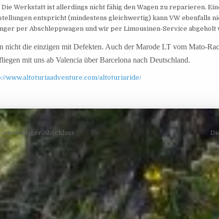
. Die
Werkstatt ist allerdings nicht fähig den Wagen zu reparieren. E
tellungen entspricht (mindestens gleichwertig) kann VW ebenfalls nich
nger per Abschleppwagen und wir per Limousinen-Service abgeholt w
n nicht die einzigen mit Defekten. Auch der Marode LT vom Mato-R
fliegen mit uns ab Valencia über Barcelona nach Deutschland.
p://www.altoturiaadventure.com/altoturiaride/
navigation
 ein feuriger Abschluss
Di