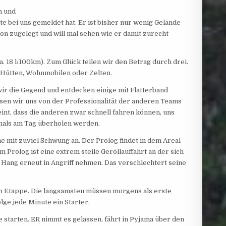
n und
te bei uns gemeldet hat. Er ist bisher nur wenig Gelände
on zugelegt und will mal sehen wie er damit zurecht
. 18 l/100km). Zum Glück teilen wir
den Betrag durch drei.
n Hütten, Wohnmobilen oder Zelten.
ir die Gegend und entdecken einige mit Flatterband
sen wir uns von der Professionalität der anderen Teams
eint, dass die anderen zwar schnell fahren können, uns
mals am Tag überholen werden.
he mit zuviel Schwung an. Der Prolog findet in dem Areal
 Prolog ist eine extrem steile Geröllauffahrt an der sich
n Hang erneut in Angriff nehmen. Das verschlechtert seine
en Etappe. Die langsamsten müssen morgens als erste
lge jede Minute ein Starter.
e starten. ER nimmt es gelassen, fährt in Pyjama über den