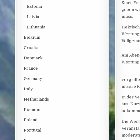
Start, F
Estonia
geben wir
muss.
Latvia
Lithuania
Hektisch 
Wertungs
Belgium
Vollgetan
Croatia
Am Abend
Denmark
Wertung g
France
Germany
vergriff
unsere R
Italy
In der V
Netherlands
aus. Kur
Piemont
bekomme
Poland
Die Wert
Veransta
Portugal
moderat