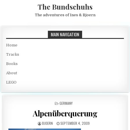
Skip to content
The Bundschuhs
The adventures of Ines & Bjoern
MAIN NAVIGATION
Home
Tracks
Books
About
LEGO
POSTED IN
GERMANY
Alpenüberquerung
AUTHOR:
PUBLISHED DATE:
BJOERN
SEPTEMBER 4, 2009