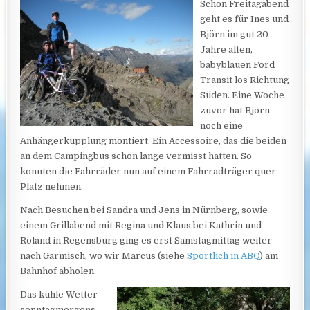
Schon Freitagabend
geht es für Ines und
Björn im gut 20
Jahre alten,
babyblauen Ford
Transit los Richtung
Süden. Eine Woche
zuvor hat Björn
noch eine
Anhängerkupplung montiert. Ein Accessoire, das die beiden
an dem Campingbus schon lange vermisst hatten. So
konnten die Fahrräder nun auf einem Fahrradträger quer
Platz nehmen.
Nach Besuchen bei Sandra und Jens in Nürnberg, sowie
einem Grillabend mit Regina und Klaus bei Kathrin und
Roland in Regensburg ging es erst Samstagmittag weiter
nach Garmisch, wo wir Marcus
(siehe
Sportlich in ABQ
) am
Bahnhof abholen.
Das kühle Wetter
sonntagmorgens