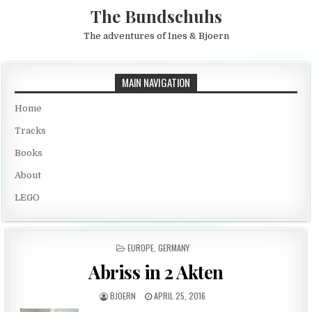
Skip to content
The Bundschuhs
The adventures of Ines & Bjoern
MAIN NAVIGATION
Home
Tracks
Books
About
LEGO
POSTED IN
EUROPE
,
GERMANY
Abriss in 2 Akten
AUTHOR:
PUBLISHED DATE:
BJOERN
APRIL 25, 2016