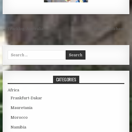
Post navigation
← Tracklog: Australia
Massivholzhaus →
Search for:
CATEGORIES
Africa
Frankfurt-Dakar
Mauretania
Morocco
Namibia