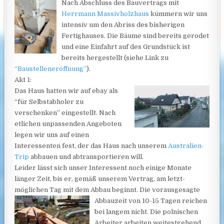
Nach Abschluss des Bauvertrags mit
Herrmann Massivholzhaus
kümmern wir uns
intensiv um den Abriss des bisherigen
Fertighauses. Die Bäume sind bereits gerodet
und eine Einfahrt auf des Grundstück ist
bereits hergestellt (siehe Link zu
“Baustelleneröffnung”
).
Akt 1:
Das Haus hatten wir auf ebay als
“für Selbstabholer zu
verschenken” eingestellt. Nach
etlichen unpassenden Angeboten
legen wir uns auf einen
Interessenten fest, der das Haus nach unserem
Australien-
Trip
abbauen und abtransportieren will.
Leider lässt sich unser Interessent noch einige Monate
länger Zeit, bis er, gemäß unserem Vertrag, am letzt-
möglichen Tag mit dem Abbau beginnt. Die vorausgesagte
Abbauzeit von 10-15 Tagen reichen
bei langem nicht. Die polnischen
Arbeiter arbeiten weitestgehend