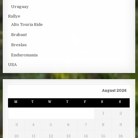
Uruguay
Rallye
Alto Touria Ride
Brabant
Breslau
Enduromania
USA
August 2026
M
T
W
T
F
S
S
1
2
3
4
5
6
7
8
9
10
11
12
13
14
15
16