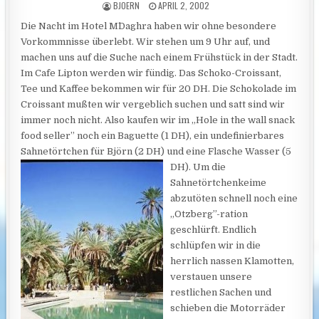
AUTHOR:
PUBLISHED DATE:
BJOERN
APRIL 2, 2002
Die Nacht im Hotel M´Daghra haben wir ohne besondere
Vorkommnisse überlebt. Wir stehen um 9 Uhr auf, und
machen uns auf die Suche nach einem Frühstück in der Stadt.
Im Cafe Lipton werden wir fündig. Das Schoko-Croissant,
Tee und Kaffee bekommen wir für 20 DH. Die Schokolade im
Croissant mußten wir vergeblich suchen und satt sind wir
immer noch nicht. Also kaufen wir im „Hole in the wall snack
food seller” noch ein Baguette (1 DH), ein undefinierbares
Sahnetörtchen für Björn (2 DH)
und eine Flasche Wasser (5
DH). Um die
Sahnetörtchenkeime
abzutöten schnell noch eine
„Otzberg”-ration
geschlürft. Endlich
schlüpfen wir in die
herrlich nassen Klamotten,
verstauen unsere
restlichen Sachen und
schieben die Motorräder