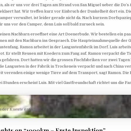
, als er uns vor drei Tagen am Strand von San Miguel ueber die Do’s 
eklaert hat. Wir treffen kurz vor Einbruch der Dunkelheit dort ein. Di
Camper verwaltet, ist leider gerade nicht da. Nach kurzem Dorfspazi
ir uns vor den Camper, denn Luis soll bald zurueck sein.
seinen Nachbarn eroeffnet eine Art Doenerbude. Wir bestellen ein pa
en mit den Nachbarn ins Gespraech. Die Haupteinnahmequelle der G
stenfang. Ramon arbeitet in der Langustenfabrik im Dorf. Luis arbeit
ot. Er stellt Reusen mit Koedern zum Fang auf. Ramon verpackt die Ti
 gefahren. Dort hatten wir die grossen Fischfabriken vor zwei Tagen
ie Langusten in der Fabrik in Trockeneis verpackt und nach China ver
it verenden einige wenige Tiere auf dem Transport, sagt Ramon. Die K
 Stunden erscheint Luis. Mit viel Gastfreundschaft richtet uns die Fa
navigation
n der Kueste entlang
ughts on “
1000km – Erste Inspektion
”