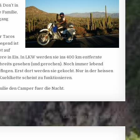
& Don’t in
e Familie,
egang
ar Tacos
egend ist
et auf
ere in Eis. In LKW werden sie ins 400 km entfernte
 breits gesehen (und gerochen). Noch immer lebend
flogen. Erst dort werden sie gekocht. Nur in der heissen
uehlkette scheint zu funktionieren.
milie den Camper fuer die Nacht.
Langusten zum Fruehstueck →