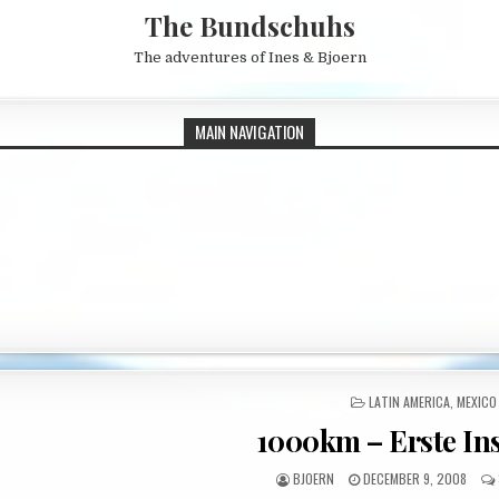
The Bundschuhs
The adventures of Ines & Bjoern
MAIN NAVIGATION
POSTED IN
LATIN AMERICA
,
MEXICO
1000km – Erste In
AUTHOR:
PUBLISHED DATE:
BJOERN
DECEMBER 9, 2008