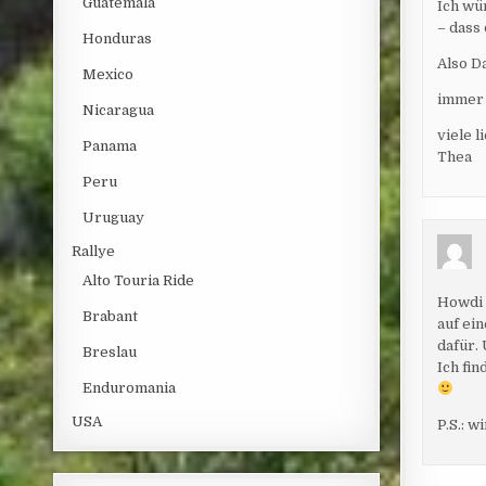
Guatemala
Ich wü
– dass
Honduras
Also D
Mexico
immer 
Nicaragua
viele 
Panama
Thea
Peru
Uruguay
Rallye
Alto Touria Ride
Howdi 
Brabant
auf ein
dafür.
Breslau
Ich fi
Enduromania
USA
P.S.: 