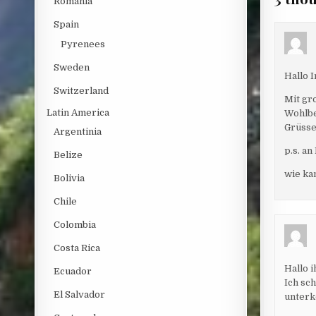
Romania
Spain
Pyrenees
Sweden
Hallo 
Switzerland
Mit gr
Latin America
Wohlbe
Grüsse
Argentinia
p.s. an
Belize
wie ka
Bolivia
Chile
Colombia
Costa Rica
Hallo i
Ecuador
Ich sch
El Salvador
unterk