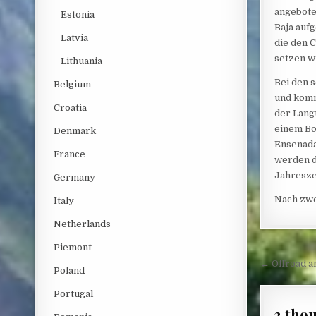
angeboten
Estonia
Baja aufg
Latvia
die den 
setzen w
Lithuania
Bei den 
Belgium
und komm
Croatia
der Langu
einem Bo
Denmark
Ensenada
France
werden d
Jahresze
Germany
Nach zwei
Italy
Netherlands
Piemont
Post 
← Offroad a
Poland
Portugal
3 tho