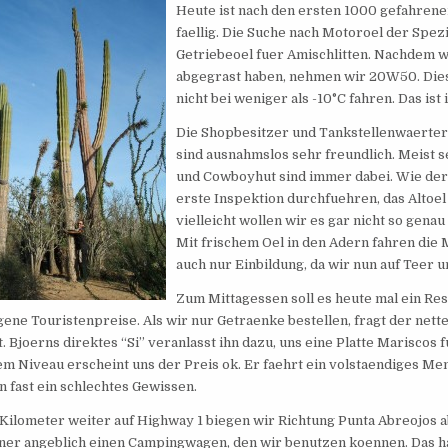
Heute ist nach den ersten 1000 gefahrene
faellig. Die Suche nach Motoroel der Spezi
Getriebeoel fuer Amischlitten. Nachdem w
abgegrast haben, nehmen wir 20W50. Diese
nicht bei weniger als -10°C fahren. Das i
Die Shopbesitzer und Tankstellenwaerter
sind ausnahmslos sehr freundlich. Meist 
und Cowboyhut sind immer dabei. Wie der 
erste Inspektion durchfuehren, das Altoe
vielleicht wollen wir es gar nicht so genau
Mit frischem Oel in den Adern fahren die M
auch nur Einbildung, da wir nun auf Teer 
Zum Mittagessen soll es heute mal ein Rest
ne Touristenpreise. Als wir nur Getraenke bestellen, fragt der nette 
. Bjoerns direktes “Si” veranlasst ihn dazu, uns eine Platte Mariscos
em Niveau erscheint uns der Preis ok. Er faehrt ein volstaendiges Me
n fast ein schlechtes Gewissen.
Kilometer weiter auf Highway 1 biegen wir Richtung Punta Abreojos ab
er angeblich einen Campingwagen, den wir benutzen koennen. Das ha