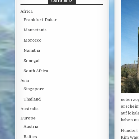
CATEGORIES
Africa
Frankfurt-Dakar
Mauretania
Morocco
Namibia
Senegal
South Africa
Asia
Singapore
Thailand
ueberzoge
erscheint
Australia
auf lokal
Europe
haben nu
Austria
Hundert 
Baltics
Kim Wagn