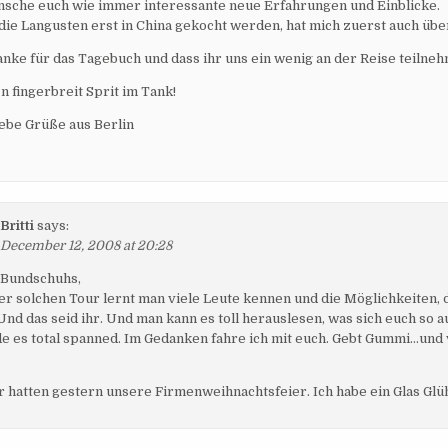
nsche euch wie immer interessante neue Erfahrungen und Einblicke.
 die Langusten erst in China gekocht werden, hat mich zuerst auch übe
anke für das Tagebuch und dass ihr uns ein wenig an der Reise teilneh
n fingerbreit Sprit im Tank!
liebe Grüße aus Berlin
Britti
says:
December 12, 2008 at 20:28
Bundschuhs,
er solchen Tour lernt man viele Leute kennen und die Möglichkeiten, di
 Und das seid ihr. Und man kann es toll herauslesen, was sich euch so
nde es total spanned. Im Gedanken fahre ich mit euch. Gebt Gummi…und
wir hatten gestern unsere Firmenweihnachtsfeier. Ich habe ein Glas Gl