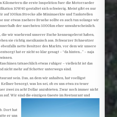
n Kilometern die erste Inspektion fuer die Motorraeder
fikation 10W40 gestaltet sich schwierig. Meist gibt es nur
ir auf 100km Strecke alle Minimaerkte und Tankstellen
 nur etwas zaehere Bruehe sollte es auch tun solange wir
st innerhalb der naechsten 5000km eher unwahrscheinlich.
, die wir waehrend unserer Suche kennengelernt haben,
sehen sie richtig mexikanisch aus. Schwarzer Schneutzer
ebenfalls nette Besitzer des Markts, vor dem wir unsere
l entsorgt
hat er nicht so klar gesagt – “da hinten…” – naja
 wissen.
aschinen tatsaechlich etwas ruhiger – vielleicht ist das
und nicht mehr auf Schotter unterwegs sind.
aurant sein. Das, an dem wir anhalten, hat voelligst
Kellner besorgt, was los sei, ob es uns etwa zu teuer
 fuer zwei zu acht Dollar anzubieten. Zwar noch immer nicht
nu auf. Wir sind die einzigen Gaeste im Restaurant und
. Dort hat
tte er uns