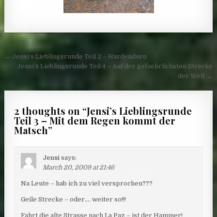
Post navigation
← Jensi’s Lieblingsrunde Teil 2 – Hardenduro
Jensi’s Lieblingsrunde Teil 4 – Auf der gefaehrlichsten Strecke
der Welt →
2 thoughts on “
Jensi’s Lieblingsrunde
Teil 3 – Mit dem Regen kommt der
Matsch
”
Jensi
says:
March 20, 2009 at 21:46
Na Leute – hab ich zu viel versprochen???
Geile Strecke – oder…. weiter so!!!
Fahrt die alte Strasse nach La Paz – ist der Hammer!