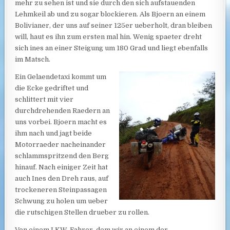
mehr zu sehen ist und sie durch den sich aufstauenden
Lehmkeil ab und zu sogar blockieren. Als Bjoern an einem
Bolivianer, der uns auf seiner 125er ueberholt, dran bleiben
will, haut es ihn zum ersten mal hin. Wenig spaeter dreht
sich ines an einer Steigung um 180 Grad und liegt ebenfalls
im Matsch.
Ein Gelaendetaxi kommt um
die Ecke gedriftet und
schlittert mit vier
durchdrehenden Raedern an
uns vorbei. Bjoern macht es
ihm nach und jagt beide
Motorraeder nacheinander
schlammspritzend den Berg
hinauf. Nach einiger Zeit hat
auch Ines den Dreh raus, auf
trockeneren Steinpassagen
Schwung zu holen um ueber
die rutschigen Stellen drueber zu rollen.
Von einem LKW-Fahrer, dem wir an einem der