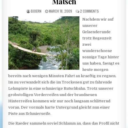
Matsch
AUTHOR:
PUBLISHED DATE:
ON JENSI’S LIEBLIN
BJOERN
MARCH 18, 2009
2 COMMENTS
Nachdem wir auf
unserer
Gelaenderunde
trotz Regenzeit
zwei
wunderschoene
sonnige Tage hinter
uns haben, faengt es
heute morgen
bereits nach wenigen Minuten Fahrt an kraeftig zu regnen.
Im nu verwandelt sich die im Trockenen gut zu fahrende
Lehmpiste in eine schmierige Rutschbahn. Trotz unserer
grobstolligen Vorderreifen und der brandneuen
Hinterreifen kommen wir nur noch langsam schlitternd
voran. Der vormals harte Untergrund gleicht nun einer
Piste aus Schmierseife.
Die Raeder sammeln soviel Schlamm an, dass das Profil nicht